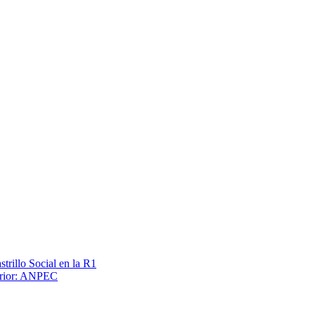
trillo Social en la R1
terior: ANPEC