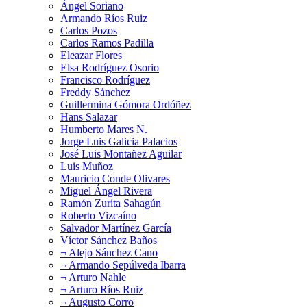
Ángel Soriano
Armando Ríos Ruiz
Carlos Pozos
Carlos Ramos Padilla
Eleazar Flores
Elsa Rodríguez Osorio
Francisco Rodríguez
Freddy Sánchez
Guillermina Gómora Ordóñez
Hans Salazar
Humberto Mares N.
Jorge Luis Galicia Palacios
José Luis Montañez Aguilar
Luis Muñoz
Mauricio Conde Olivares
Miguel Ángel Rivera
Ramón Zurita Sahagún
Roberto Vizcaíno
Salvador Martínez García
Víctor Sánchez Baños
¬ Alejo Sánchez Cano
¬ Armando Sepúlveda Ibarra
¬ Arturo Nahle
¬ Arturo Ríos Ruiz
¬ Augusto Corro