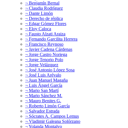
¬ Benjamín Bernal
¬ Claudia Rodríguez
¬ Dante Limón
¬ Derecho de réplica
¬ Edgar Gómez Flores
¬ Eloy Caloca
¬ Fausto Alzati Araiza
¬ Fernando Garcilita Herrera
¬ Francisco Reynoso
¬ Javier Cadena Cárdenas
¬ Jorge Castro Noriega
¬ Jorge Tenorio Polo
¬ Jorge Velázquez
¬ José Antonio López Sosa
¬ José Luis Arévalo
¬ Juan Manuel Magaña
¬ Luis Ángel García
¬ Mario San Martí
¬ Mario Sánchez M.
¬ Mauro Benites G.
¬ Roberto Limón García
¬ Salvador Estrada
¬ Sócrates A. Campos Lemus
¬ Vladimir Galeana Solórzano
¬ Yolanda Montalvo