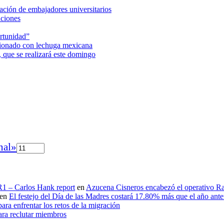
ción de embajadores universitarios
aciones
rtunidad”
acionado con lechuga mexicana
 que se realizará este domingo
nal»
 R1 – Carlos Hank report
en
Azucena Cisneros encabezó el operativo Ras
en
El festejo del Día de las Madres costará 17.80% más que el año an
ara enfrentar los retos de la migración
ara reclutar miembros