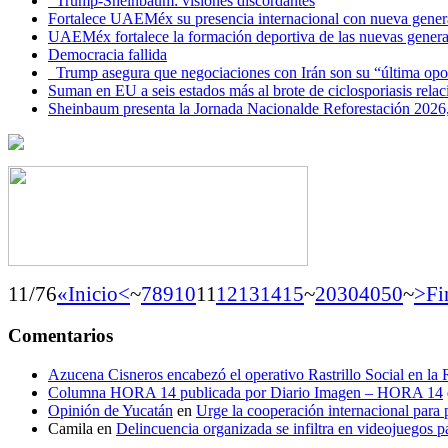
Trump-Sheinbaum: visiones discordantes
Fortalece UAEMéx su presencia internacional con nueva genera
UAEMéx fortalece la formación deportiva de las nuevas gener
Democracia fallida
Trump asegura que negociaciones con Irán son su “última opo
Suman en EU a seis estados más al brote de ciclosporiasis rel
Sheinbaum presenta la Jornada Nacionalde Reforestación 2026,
11/76
«Inicio
<
~
7
8
9
10
11
12
13
14
15
~
20
30
40
50
~
>
Fi
Comentarios
Azucena Cisneros encabezó el operativo Rastrillo Social en la
Columna HORA 14 publicada por Diario Imagen – HORA 14
Opinión de Yucatán
en
Urge la cooperación internacional para p
Camila
en
Delincuencia organizada se infiltra en videojuegos p