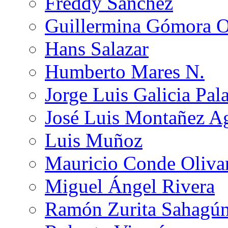
Freddy Sánchez
Guillermina Gómora 
Hans Salazar
Humberto Mares N.
Jorge Luis Galicia Pal
José Luis Montañez Ag
Luis Muñoz
Mauricio Conde Oliva
Miguel Ángel Rivera
Ramón Zurita Sahagú