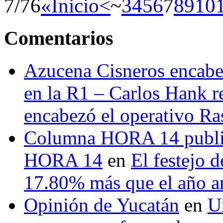
7/76
«Inicio
<
~
3
4
5
6
7
8
9
10
Comentarios
Azucena Cisneros encabez
en la R1 – Carlos Hank r
encabezó el operativo Ras
Columna HORA 14 public
HORA 14
en
El festejo 
17.80% más que el año 
Opinión de Yucatán
en
U