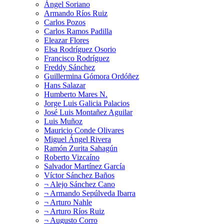
Ángel Soriano
Armando Ríos Ruiz
Carlos Pozos
Carlos Ramos Padilla
Eleazar Flores
Elsa Rodríguez Osorio
Francisco Rodríguez
Freddy Sánchez
Guillermina Gómora Ordóñez
Hans Salazar
Humberto Mares N.
Jorge Luis Galicia Palacios
José Luis Montañez Aguilar
Luis Muñoz
Mauricio Conde Olivares
Miguel Ángel Rivera
Ramón Zurita Sahagún
Roberto Vizcaíno
Salvador Martínez García
Víctor Sánchez Baños
¬ Alejo Sánchez Cano
¬ Armando Sepúlveda Ibarra
¬ Arturo Nahle
¬ Arturo Ríos Ruiz
¬ Augusto Corro