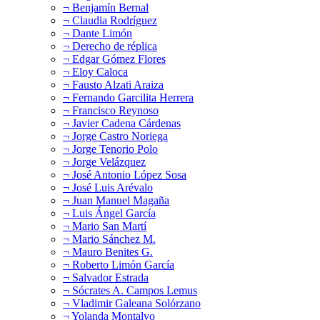
¬ Benjamín Bernal
¬ Claudia Rodríguez
¬ Dante Limón
¬ Derecho de réplica
¬ Edgar Gómez Flores
¬ Eloy Caloca
¬ Fausto Alzati Araiza
¬ Fernando Garcilita Herrera
¬ Francisco Reynoso
¬ Javier Cadena Cárdenas
¬ Jorge Castro Noriega
¬ Jorge Tenorio Polo
¬ Jorge Velázquez
¬ José Antonio López Sosa
¬ José Luis Arévalo
¬ Juan Manuel Magaña
¬ Luis Ángel García
¬ Mario San Martí
¬ Mario Sánchez M.
¬ Mauro Benites G.
¬ Roberto Limón García
¬ Salvador Estrada
¬ Sócrates A. Campos Lemus
¬ Vladimir Galeana Solórzano
¬ Yolanda Montalvo