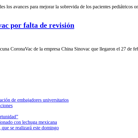
s los avances para mejorar la sobrevida de los pacientes pediátricos on
ac por falta de revisión
vacuna CoronaVac de la empresa China Sinovac que llegaron el 27 de febre
ción de embajadores universitarios
aciones
rtunidad”
acionado con lechuga mexicana
 que se realizará este domingo