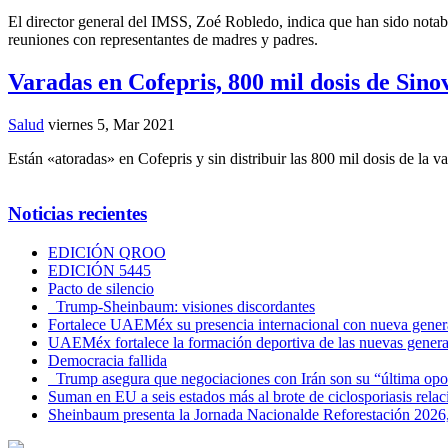
El director general del IMSS, Zoé Robledo, indica que han sido notable
reuniones con representantes de madres y padres.
Varadas en Cofepris, 800 mil dosis de Sinov
Salud
viernes 5, Mar 2021
Están «atoradas» en Cofepris y sin distribuir las 800 mil dosis de la 
Noticias recientes
EDICIÓN QROO
EDICIÓN 5445
Pacto de silencio
Trump-Sheinbaum: visiones discordantes
Fortalece UAEMéx su presencia internacional con nueva genera
UAEMéx fortalece la formación deportiva de las nuevas gener
Democracia fallida
Trump asegura que negociaciones con Irán son su “última opo
Suman en EU a seis estados más al brote de ciclosporiasis rel
Sheinbaum presenta la Jornada Nacionalde Reforestación 2026,