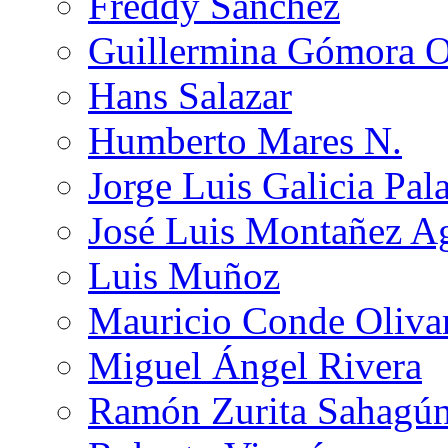
Freddy Sánchez
Guillermina Gómora 
Hans Salazar
Humberto Mares N.
Jorge Luis Galicia Pal
José Luis Montañez Ag
Luis Muñoz
Mauricio Conde Oliva
Miguel Ángel Rivera
Ramón Zurita Sahagú