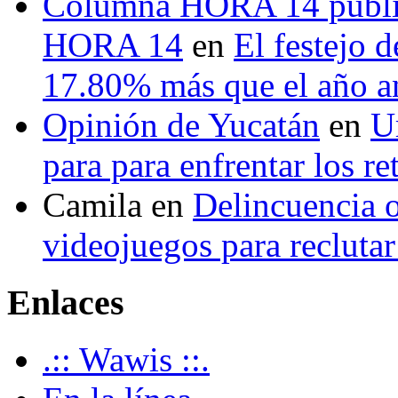
Columna HORA 14 public
HORA 14
en
El festejo 
17.80% más que el año 
Opinión de Yucatán
en
U
para para enfrentar los re
Camila
en
Delincuencia o
videojuegos para recluta
Enlaces
.:: Wawis ::.