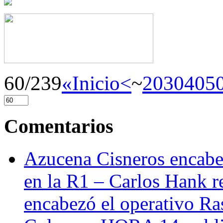
60/239
«Inicio
<
~
20
30
40
5
Comentarios
Azucena Cisneros encabez
en la R1 – Carlos Hank r
encabezó el operativo Ras