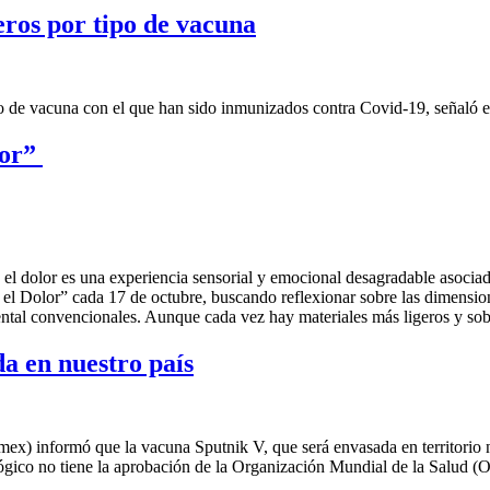
eros por tipo de vacuna
l tipo de vacuna con el que han sido inmunizados contra Covid-19, señal
lor”
el dolor es una experiencia sensorial y emocional desagradable asociada
l Dolor” cada 17 de octubre, buscando reflexionar sobre las dimensione
dental convencionales. Aunque cada vez hay materiales más ligeros y sob
a en nuestro país
ex) informó que la vacuna Sputnik V, que será envasada en territorio na
ógico no tiene la aprobación de la Organización Mundial de la Salud 