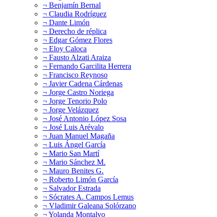
¬ Benjamín Bernal
¬ Claudia Rodríguez
¬ Dante Limón
¬ Derecho de réplica
¬ Edgar Gómez Flores
¬ Eloy Caloca
¬ Fausto Alzati Araiza
¬ Fernando Garcilita Herrera
¬ Francisco Reynoso
¬ Javier Cadena Cárdenas
¬ Jorge Castro Noriega
¬ Jorge Tenorio Polo
¬ Jorge Velázquez
¬ José Antonio López Sosa
¬ José Luis Arévalo
¬ Juan Manuel Magaña
¬ Luis Ángel García
¬ Mario San Martí
¬ Mario Sánchez M.
¬ Mauro Benites G.
¬ Roberto Limón García
¬ Salvador Estrada
¬ Sócrates A. Campos Lemus
¬ Vladimir Galeana Solórzano
¬ Yolanda Montalvo