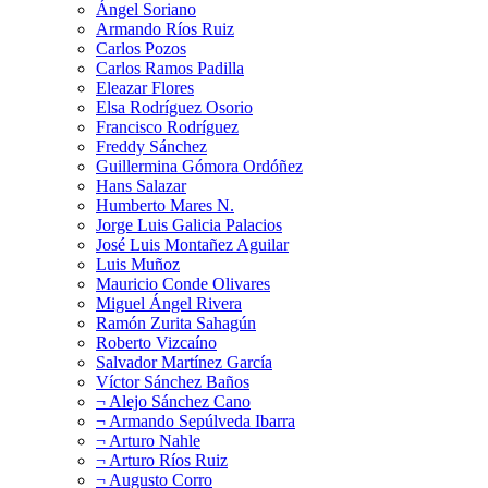
Ángel Soriano
Armando Ríos Ruiz
Carlos Pozos
Carlos Ramos Padilla
Eleazar Flores
Elsa Rodríguez Osorio
Francisco Rodríguez
Freddy Sánchez
Guillermina Gómora Ordóñez
Hans Salazar
Humberto Mares N.
Jorge Luis Galicia Palacios
José Luis Montañez Aguilar
Luis Muñoz
Mauricio Conde Olivares
Miguel Ángel Rivera
Ramón Zurita Sahagún
Roberto Vizcaíno
Salvador Martínez García
Víctor Sánchez Baños
¬ Alejo Sánchez Cano
¬ Armando Sepúlveda Ibarra
¬ Arturo Nahle
¬ Arturo Ríos Ruiz
¬ Augusto Corro