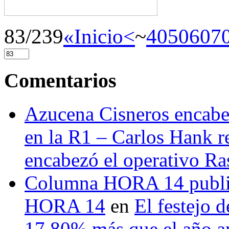
83/239
«Inicio
<
~
40
50
60
7
Comentarios
Azucena Cisneros encabez
en la R1 – Carlos Hank r
encabezó el operativo Ras
Columna HORA 14 public
HORA 14
en
El festejo 
17.80% más que el año 