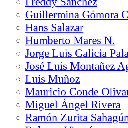
Freddy Sánchez
Guillermina Gómora 
Hans Salazar
Humberto Mares N.
Jorge Luis Galicia Pal
José Luis Montañez Ag
Luis Muñoz
Mauricio Conde Oliva
Miguel Ángel Rivera
Ramón Zurita Sahagú