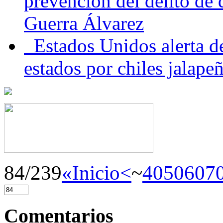
prevención del delito de
Guerra Álvarez
Estados Unidos alerta de
estados por chiles jala
84/239
«Inicio
<
~
40
50
60
7
Comentarios