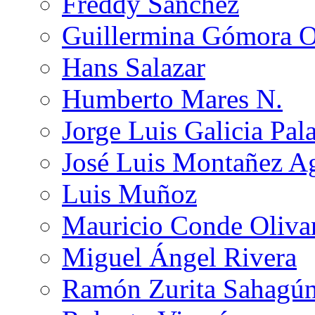
Freddy Sánchez
Guillermina Gómora 
Hans Salazar
Humberto Mares N.
Jorge Luis Galicia Pal
José Luis Montañez Ag
Luis Muñoz
Mauricio Conde Oliva
Miguel Ángel Rivera
Ramón Zurita Sahagú