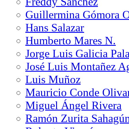
Freddy Sánchez
Guillermina Gómora 
Hans Salazar
Humberto Mares N.
Jorge Luis Galicia Pal
José Luis Montañez Ag
Luis Muñoz
Mauricio Conde Oliva
Miguel Ángel Rivera
Ramón Zurita Sahagú