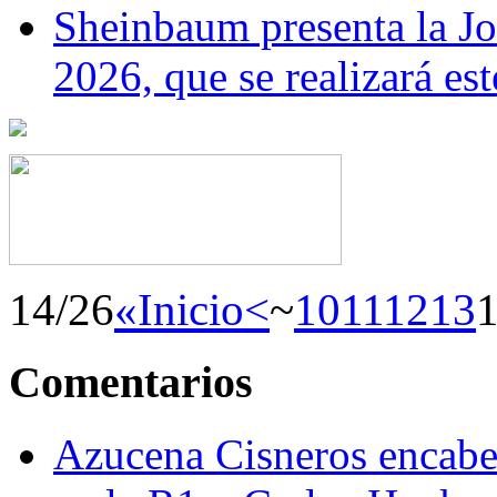
Sheinbaum presenta la J
2026, que se realizará e
14/26
«Inicio
<
~
10
11
12
13
Comentarios
Azucena Cisneros encabez