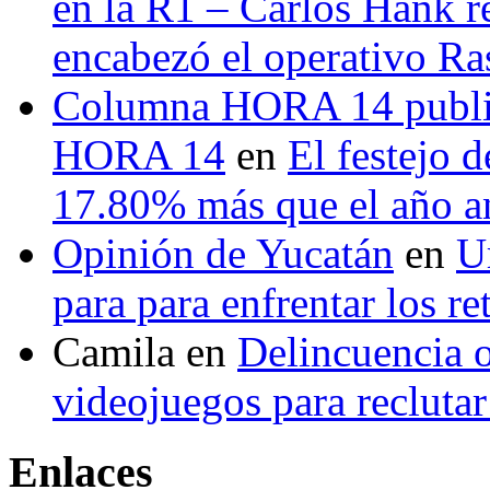
en la R1 – Carlos Hank r
encabezó el operativo Ras
Columna HORA 14 public
HORA 14
en
El festejo 
17.80% más que el año 
Opinión de Yucatán
en
U
para para enfrentar los re
Camila
en
Delincuencia o
videojuegos para recluta
Enlaces