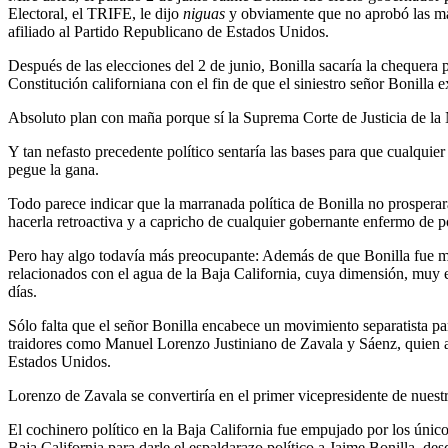
Electoral, el TRIFE, le dijo
niguas
y obviamente que no aprobó las mar
afiliado al Partido Republicano de Estados Unidos.
Después de las elecciones del 2 de junio, Bonilla sacaría la chequera 
Constitución californiana con el fin de que el siniestro señor Bonilla 
Absoluto plan con maña porque sí la Suprema Corte de Justicia de la
Y tan nefasto precedente político sentaría las bases para que cualquie
pegue la gana.
Todo parece indicar que la marranada política de Bonilla no prosperar
hacerla retroactiva y a capricho de cualquier gobernante enfermo de p
Pero hay algo todavía más preocupante: Además de que Bonilla fue m
relacionados con el agua de la Baja California, cuya dimensión, muy e
días.
Sólo falta que el señor Bonilla encabece un movimiento separatista para
traidores como Manuel Lorenzo Justiniano de Zavala y Sáenz, quien al
Estados Unidos.
Lorenzo de Zavala se convertiría en el primer vicepresidente de nuest
El cochinero político en la Baja California fue empujado por los úni
Baja California para darle el espaldarazo político a Jaime Bonilla, de