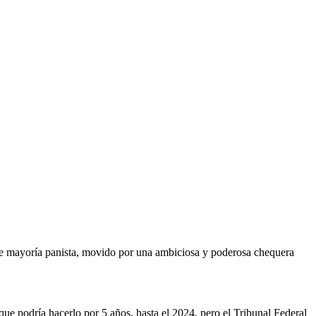
de mayoría panista, movido por una ambiciosa y poderosa chequera
que podría hacerlo por 5 años, hasta el 2024, pero el Tribunal Federal