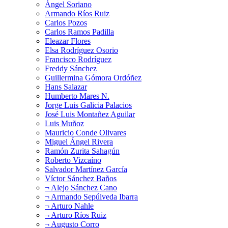
Ángel Soriano
Armando Ríos Ruiz
Carlos Pozos
Carlos Ramos Padilla
Eleazar Flores
Elsa Rodríguez Osorio
Francisco Rodríguez
Freddy Sánchez
Guillermina Gómora Ordóñez
Hans Salazar
Humberto Mares N.
Jorge Luis Galicia Palacios
José Luis Montañez Aguilar
Luis Muñoz
Mauricio Conde Olivares
Miguel Ángel Rivera
Ramón Zurita Sahagún
Roberto Vizcaíno
Salvador Martínez García
Víctor Sánchez Baños
¬ Alejo Sánchez Cano
¬ Armando Sepúlveda Ibarra
¬ Arturo Nahle
¬ Arturo Ríos Ruiz
¬ Augusto Corro