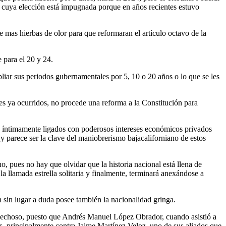
, cuya elección está impugnada porque en años recientes estuvo
e mas hierbas de olor para que reformaran el artículo octavo de la
 para el 20 y 24.
pliar sus periodos gubernamentales por 5, 10 o 20 años o lo que se les
les ya ocurridos, no procede una reforma a la Constitución para
 íntimamente ligados con poderosos intereses económicos privados
y parece ser la clave del maniobrerismo bajacaliforniano de estos
o, pues no hay que olvidar que la historia nacional está llena de
 llamada estrella solitaria y finalmente, terminará anexándose a
n sin lugar a duda posee también la nacionalidad gringa.
ospechoso, puesto que Andrés Manuel López Obrador, cuando asistió a
cas, principalmente contra Jaime Martínez Veloz, uno de sus aliados que