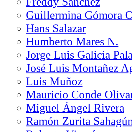
Freddy Sánchez
Guillermina Gómora 
Hans Salazar
Humberto Mares N.
Jorge Luis Galicia Pal
José Luis Montañez Ag
Luis Muñoz
Mauricio Conde Oliva
Miguel Ángel Rivera
Ramón Zurita Sahagú