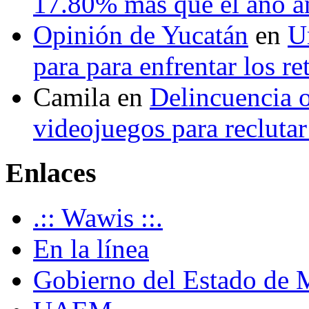
17.80% más que el año 
Opinión de Yucatán
en
U
para para enfrentar los re
Camila
en
Delincuencia o
videojuegos para recluta
Enlaces
.:: Wawis ::.
En la línea
Gobierno del Estado de 