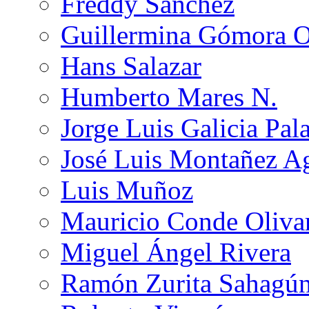
Freddy Sánchez
Guillermina Gómora 
Hans Salazar
Humberto Mares N.
Jorge Luis Galicia Pal
José Luis Montañez Ag
Luis Muñoz
Mauricio Conde Oliva
Miguel Ángel Rivera
Ramón Zurita Sahagú