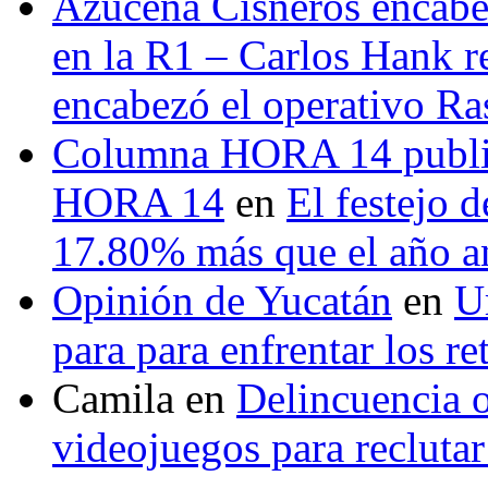
Azucena Cisneros encabez
en la R1 – Carlos Hank r
encabezó el operativo Ras
Columna HORA 14 public
HORA 14
en
El festejo 
17.80% más que el año 
Opinión de Yucatán
en
U
para para enfrentar los re
Camila
en
Delincuencia o
videojuegos para recluta