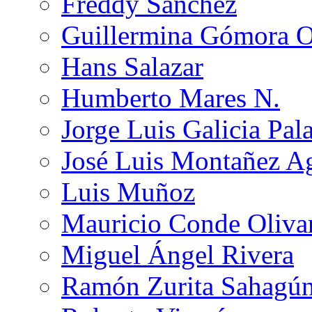
Freddy Sánchez
Guillermina Gómora 
Hans Salazar
Humberto Mares N.
Jorge Luis Galicia Pal
José Luis Montañez Ag
Luis Muñoz
Mauricio Conde Oliva
Miguel Ángel Rivera
Ramón Zurita Sahagú