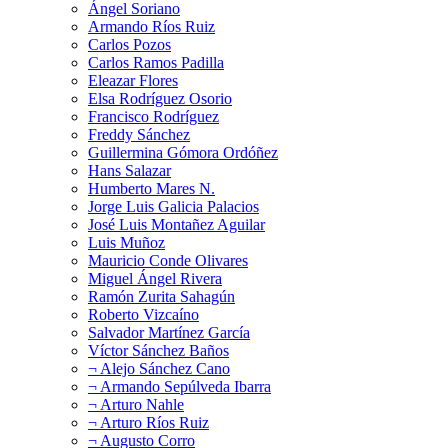
Ángel Soriano
Armando Ríos Ruiz
Carlos Pozos
Carlos Ramos Padilla
Eleazar Flores
Elsa Rodríguez Osorio
Francisco Rodríguez
Freddy Sánchez
Guillermina Gómora Ordóñez
Hans Salazar
Humberto Mares N.
Jorge Luis Galicia Palacios
José Luis Montañez Aguilar
Luis Muñoz
Mauricio Conde Olivares
Miguel Ángel Rivera
Ramón Zurita Sahagún
Roberto Vizcaíno
Salvador Martínez García
Víctor Sánchez Baños
¬ Alejo Sánchez Cano
¬ Armando Sepúlveda Ibarra
¬ Arturo Nahle
¬ Arturo Ríos Ruiz
¬ Augusto Corro