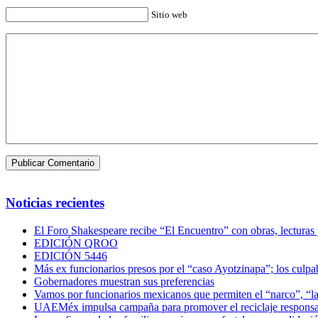
Sitio web
Noticias recientes
El Foro Shakespeare recibe “El Encuentro” con obras, lecturas
EDICIÓN QROO
EDICIÓN 5446
Más ex funcionarios presos por el “caso Ayotzinapa”; los culpab
Gobernadores muestran sus preferencias
Vamos por funcionarios mexicanos que permiten el “narco”, “
UAEMéx impulsa campaña para promover el reciclaje responsab