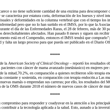
arece o no tiene suficiente cantidad de una enzima para descomponer c
 se caracteriza por estatura corta, deformación de los huesos y nivel in
isuales y deformidades en la columna vertebral que con el tiempo los i
enfermedad pero que no lo han surtido en el IMSS, por lo que la Asocia
nte el día de las Enfermedades Raras, el 28 de febrero, más de 30 paci
los derechohabientes afectados. Han pasado 8 meses y siguen sin recibir r
camento está en el Compendio, entonces el IMSS tendrá que comprarlo
d y falta un largo proceso para que pueda ser publicado en el Diario Of
*****
de la
American Society of Clinical Oncology
– reportó los resultados 
s pacientes con cáncer de mama avanzado (metástasico) en mujeres pre 
de la mitad,70.2%, en comparación a quienes recibieron sólo terapia en
acia constante y sostenida, en comparación con terapia endocrin.a Las
n nuevas mamás o emprendan sus carreras; por ello, los resultados d
 de la OMS durante 2018 el número de nuevos casos de cáncer de mama,
*****
 compromiso para responder y coadyuvar en la atención a los principal
 contribuir a la tecnología aplicada a la salud. Esto, aunado a la inver