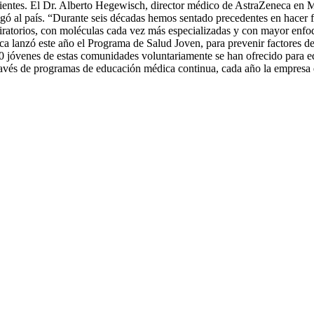
ientes. El Dr. Alberto Hegewisch, director médico de AstraZeneca en Mé
gó al país. “Durante seis décadas hemos sentado precedentes en hacer fre
ratorios, con moléculas cada vez más especializadas y con mayor enfoqu
ca lanzó este año el Programa de Salud Joven, para prevenir factores d
óvenes de estas comunidades voluntariamente se han ofrecido para educ
avés de programas de educación médica continua, cada año la empresa e