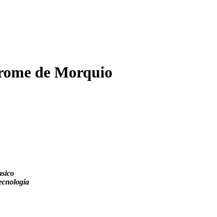
drome de Morquio
asico
tecnología