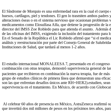
El Síndrome de Morquio es una enfermedad rara en la cual el cuerpo c
huesos, cartílagos, piel y tendones. El gen lo trasmiten ambos padres y
alteraciones óseas o en el sistema nervioso que ocasionan problemas v
medicamentos como Elosulfasa Alfa, que detiene la progresión de la 
director del IMSS Zoe Robledo para que atienda el asunto. Además dura
de las oficinas del IMSS, exigiendo la inclusión del tratamiento para 
En el Senado de la República el Lic Robledo afirmó que “si el medi
análisis y reestructuración por parte del Consejo General de Salubrida
Instituciones de Salud, que tardará al menos 1-2 años.
El estudio internacional MONALEESA 7, presentado en el congreso 
combinación con otras terapias, demostró supervivencia general de la
pacientes que recibieron en combinación la nueva terapia, fue de más 
grupo de estudios clínicos de primera línea que demuestran una efic
son las que enfrentan desafíos únicos ante RH+HER2).estudien, sea
supervivencia en el tratamiento. En México, de acuerdo con Globocan
Al celebrar 60 años de presencia en México, AstraZeneca reafirmó su
que invertirá dos mil millones de pesos en los próximos tres años, para