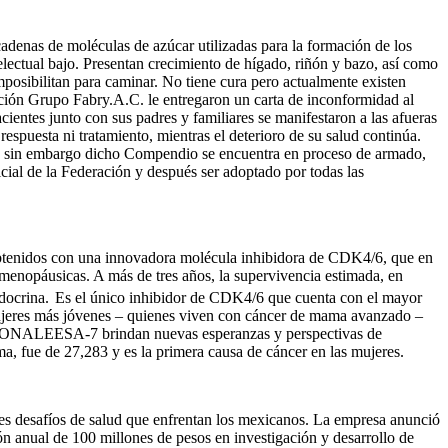
adenas de moléculas de azúcar utilizadas para la formación de los
telectual bajo. Presentan crecimiento de hígado, riñón y bazo, así como
mposibilitan para caminar. No tiene cura pero actualmente existen
ción Grupo Fabry.A.C. le entregaron un carta de inconformidad al
entes junto con sus padres y familiares se manifestaron a las afueras
espuesta ni tratamiento, mientras el deterioro de su salud continúa.
”; sin embargo dicho Compendio se encuentra en proceso de armado,
icial de la Federación y después ser adoptado por todas las
obtenidos con una innovadora molécula inhibidora de CDK4/6, que en
menopáusicas. A más de tres años, la supervivencia estimada, en
docrina.
Es el único inhibidor de CDK4/6 que cuenta con el mayor
 mujeres más jóvenes – quienes viven con cáncer de mama avanzado –
el MONALEESA-7 brindan nuevas esperanzas y perspectivas de
 fue de 27,283 y es la primera causa de cáncer en las mujeres.
es desafíos de salud que enfrentan los mexicanos. La empresa anunció
sión anual de 100 millones de pesos en investigación y desarrollo de