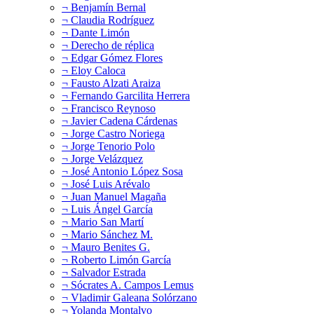
¬ Benjamín Bernal
¬ Claudia Rodríguez
¬ Dante Limón
¬ Derecho de réplica
¬ Edgar Gómez Flores
¬ Eloy Caloca
¬ Fausto Alzati Araiza
¬ Fernando Garcilita Herrera
¬ Francisco Reynoso
¬ Javier Cadena Cárdenas
¬ Jorge Castro Noriega
¬ Jorge Tenorio Polo
¬ Jorge Velázquez
¬ José Antonio López Sosa
¬ José Luis Arévalo
¬ Juan Manuel Magaña
¬ Luis Ángel García
¬ Mario San Martí
¬ Mario Sánchez M.
¬ Mauro Benites G.
¬ Roberto Limón García
¬ Salvador Estrada
¬ Sócrates A. Campos Lemus
¬ Vladimir Galeana Solórzano
¬ Yolanda Montalvo