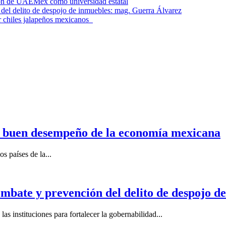
ción de UAEMéx como universidad estatal
el delito de despojo de inmuebles: mag. Guerra Álvarez
r chiles jalapeños mexicanos
n buen desempeño de la economía mexicana
s países de la...
mbate y prevención del delito de despojo d
s instituciones para fortalecer la gobernabilidad...