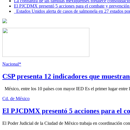
La confianza de las familias mexiquenses fortalece consolida
El PJCDMX presentó 5 acciones para el combate y prevención d
Estados Unidos alerta de casos de salmonela en 27 estados po
Nacional*
CSP presenta 12 indicadores que muestra
México, entre los 10 países con mayor IED Es el primer lugar entre lo
Cd. de México
El PJCDMX presentó 5 acciones para el co
El Poder Judicial de la Ciudad de México trabaja en coordinación con la