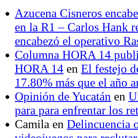
Azucena Cisneros encabez
en la R1 – Carlos Hank r
encabezó el operativo Ras
Columna HORA 14 public
HORA 14
en
El festejo 
17.80% más que el año 
Opinión de Yucatán
en
U
para para enfrentar los re
Camila
en
Delincuencia o
videojuegos para recluta