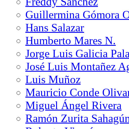
Freddy Sánchez
Guillermina Gómora 
Hans Salazar
Humberto Mares N.
Jorge Luis Galicia Pal
José Luis Montañez Ag
Luis Muñoz
Mauricio Conde Oliva
Miguel Ángel Rivera
Ramón Zurita Sahagú