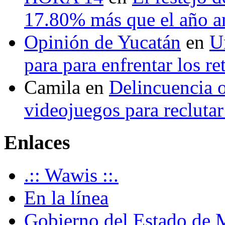
17.80% más que el año 
Opinión de Yucatán
en
U
para para enfrentar los re
Camila
en
Delincuencia o
videojuegos para recluta
Enlaces
.:: Wawis ::.
En la línea
Gobierno del Estado de 