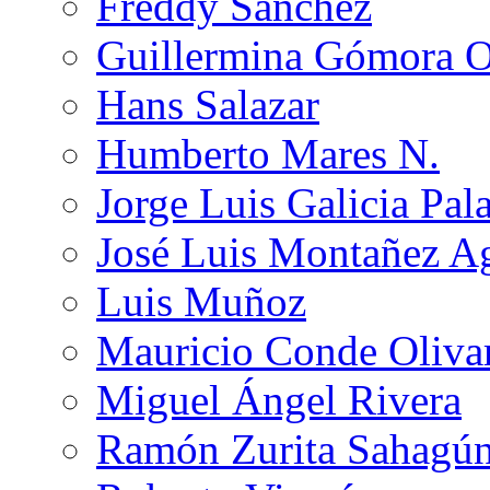
Freddy Sánchez
Guillermina Gómora 
Hans Salazar
Humberto Mares N.
Jorge Luis Galicia Pal
José Luis Montañez Ag
Luis Muñoz
Mauricio Conde Oliva
Miguel Ángel Rivera
Ramón Zurita Sahagú