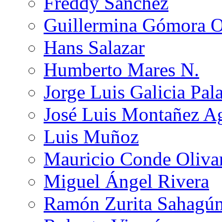
Freddy Sánchez
Guillermina Gómora 
Hans Salazar
Humberto Mares N.
Jorge Luis Galicia Pal
José Luis Montañez Ag
Luis Muñoz
Mauricio Conde Oliva
Miguel Ángel Rivera
Ramón Zurita Sahagú