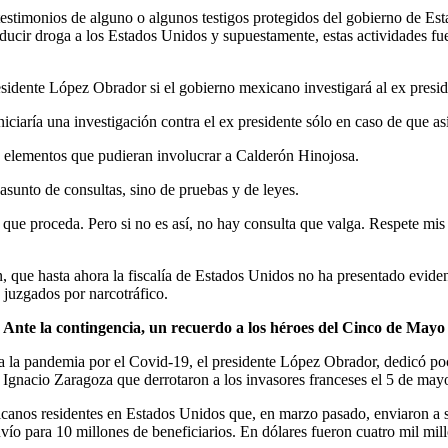
 testimonios de alguno o algunos testigos protegidos del gobierno de Es
ducir droga a los Estados Unidos y supuestamente, estas actividades fu
esidente López Obrador si el gobierno mexicano investigará al ex presi
ciaría una investigación contra el ex presidente sólo en caso de que así 
 elementos que pudieran involucrar a Calderón Hinojosa.
 asunto de consultas, sino de pruebas y de leyes.
, que proceda. Pero si no es así, no hay consulta que valga. Respete mis
 que hasta ahora la fiscalía de Estados Unidos no ha presentado evidenc
 juzgados por narcotráfico.
Ante la contingencia, un recuerdo a los héroes del Cinco de Mayo
liga la pandemia por el Covid-19, el presidente López Obrador, dedicó p
l Ignacio Zaragoza que derrotaron a los invasores franceses el 5 de may
anos residentes en Estados Unidos que, en marzo pasado, enviaron a su
ío para 10 millones de beneficiarios. En dólares fueron cuatro mil millo