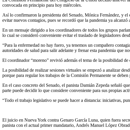
convocada en principio para hoy miércoles.
Así lo confirmaron la presidenta del Senado, Mónica Fernández, y el 
evitar nuevos contagios, pues se recordó que la pandemia ya alcanzó
En un mensaje dirigido a los coordinadores de todos los grupos parlame
lo cual se consideró conveniente evitar el traslado de legisladores des
“Para la enfermedad no hay fuero, ya tenemos un compañero contagiad
autoridades de salud para salir adelante y frenar esta pandemia que n
El coordinador “moreno” revivió además el tema de la posibilidad de q
La posibilidad de realizar sesiones virtuales se empezó a analizar des
porque para regular los trabajos de la Comisión Permanente se deben
En el caso concreto del Senado, el panista Damián Zepeda señaló que 
parte puede decidir lo que considere conveniente para sus propias acti
“Todo el trabajo legislativo se puede hacer a distancia: iniciativas, 
El juicio en Nueva York contra Genaro García Luna, quien fuera secre
panista con el actual primer mandatario, Andrés Manuel López Obrad