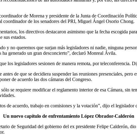
coordinador de Morena y presidente de la Junta de Coordinación Políti
 al coordinador de los senadores del PRI, Miguel Ángel Osorio Chong.
ntarios, los directivos destacaron asimismo que la fecha escogida para 
de sus estados.
o y no queremos que surjan más legisladores ni nadie, ninguna person
os ha generado un gran desconcierto”, declaró Monreal Ávila.
ue los legisladores sesionen de manera remota, por teleconferencia. Dij
de antes de que se decidiera suspender las reuniones presenciales, pero 
 poner de acuerdo las dos cámaras del Congreso.
sólo se requiere modificar el reglamento interior de esa Cámara, sin t
vidades.
puntos de acuerdo, trabajo en comisiones y la votación”, dijo el legisla
Un nuevo capítulo de enfrentamiento López Obrador-Calderón
tario de Seguridad del gobierno del ex presidente Felipe Calderón, dio
or.