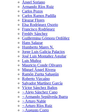
Ángel Soriano
Armando Ríos Ruiz
Carlos Pozos
Carlos Ramos Padilla
Eleazar Flores
Elsa Rodríguez Osorio
Francisco Rodríguez
Freddy Sánchez
Guillermina Gómora Ordóñez
Hans Salazar
Humberto Mares N.
Jorge Luis Galicia Palacios
José Luis Montañez Aguilar
Luis Muñoz
Mauricio Conde Olivares
Miguel Ángel Rivera
Ramón Zurita Sahagún
Roberto Vizcaíno
Salvador Martínez García
Víctor Sánchez Baños
¬ Alejo Sánchez Cano
¬ Armando Sepúlveda Ibarra
¬ Arturo Nahle
¬ Arturo Ríos Ruiz
¬ Augusto Corro