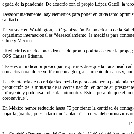
aguda de la pandemia. De acuerdo con el propio López Gatell, la terc
Desafortunadamente, hay elementos para poner en duda tanto optimismo 
sanitaria.
En su sede en Washington, la Organización Panamericana de la Salud (O
organismo internacional es “desescalamiento- la medidas para contene
Chile y México.
“Reducir las restricciones demasiado pronto podría acelerar la propaga
OPS Carissa Etienne.
“Este es un indicador preocupante que nos dice que la transmisión aún
contactos (cuando se verifican contagios), aislamiento de casos y, por
La advertencia de no relajar las medidas para contener la pandemia r
producción de la industria de la vecina nación, en donde su president
influyente y poderosa industria automotriz. Esto a pesar de que el 
coronavirus”.
En México hemos reducido hasta 75 por ciento la cantidad de contagio
bajar la guardia, pues aclaró que “aplanar” la curva del coronavirus 
El
La Comisión Permanente del Congreso de la Unión decidió antever las r