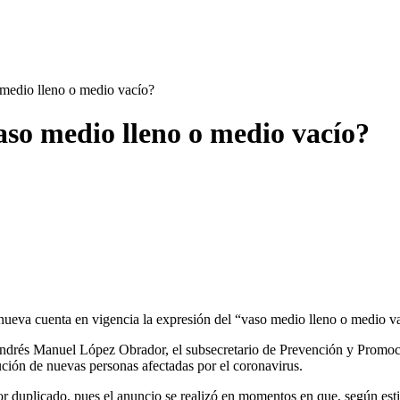
medio lleno o medio vacío?
aso medio lleno o medio vacío?
nueva cuenta en vigencia la expresión del “vaso medio lleno o medio v
Andrés Manuel López Obrador, el subsecretario de Prevención y Promoci
ución de nuevas personas afectadas por el coronavirus.
 por duplicado, pues el anuncio se realizó en momentos en que, según est