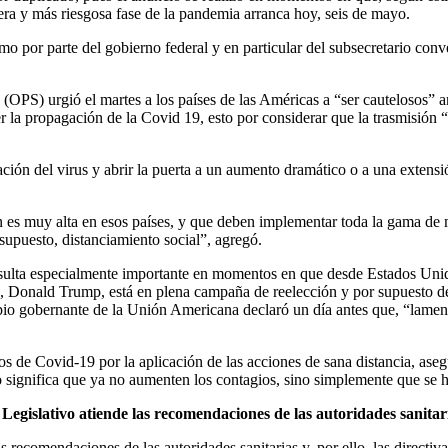
era y más riesgosa fase de la pandemia arranca hoy, seis de mayo.
por parte del gobierno federal y en particular del subsecretario conver
PS) urgió el martes a los países de las Américas a “ser cautelosos” ante
r la propagación de la Covid 19, esto por considerar que la trasmisión
ción del virus y abrir la puerta a un aumento dramático o a una extensió
 es muy alta en esos países, y que deben implementar toda la gama de m
 supuesto, distanciamiento social”, agregó.
esulta especialmente importante en momentos en que desde Estados Unido
e, Donald Trump, está en plena campaña de reelección y por supuesto des
propio gobernante de la Unión Americana declaró un día antes que, “la
s de Covid-19 por la aplicación de las acciones de sana distancia, aseg
no significa que ya no aumenten los contagios, sino simplemente que se 
 Legislativo atiende las recomendaciones de las autoridades sanitar
ecomendaciones de las autoridades sanitarias y, por ello, las directiv