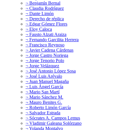
¬ Benjamín Bernal
¬ Claudia Rodríguez
¬ Dante Limón
¬ Derecho de réplica
¬ Edgar Gómez Flores
¬ Eloy Caloca
¬ Fausto Alzati Araiza
¬ Fernando Garcilita Herrera
¬ Francisco Reynoso
¬ Javier Cadena Cárdenas
¬ Jorge Castro Noriega
¬ Jorge Tenorio Polo
¬ Jorge Velázquez
¬ José Antonio López Sosa
¬ José Luis Arévalo
¬ Juan Manuel Magaña
¬ Luis Ángel García
¬ Mario San Martí
¬ Mario Sánchez M.
¬ Mauro Benites G.
¬ Roberto Limón García
¬ Salvador Estrada
¬ Sócrates A. Campos Lemus
¬ Vladimir Galeana Solórzano
¬ Yolanda Montalvo