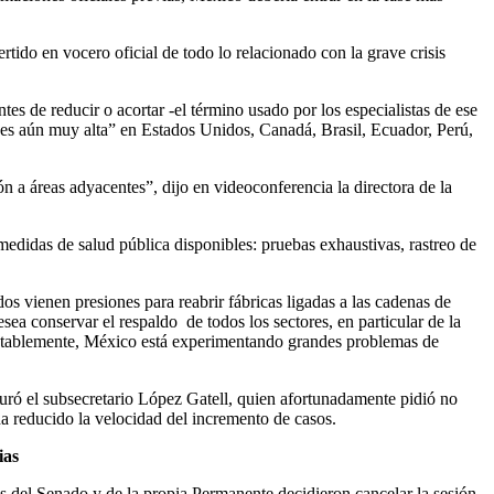
tido en vocero oficial de todo lo relacionado con la grave crisis
s de reducir o acortar -el término usado por los especialistas de ese
 “es aún muy alta” en Estados Unidos, Canadá, Brasil, Ecuador, Perú,
n a áreas adyacentes”, dijo en videoconferencia la directora de la
edidas de salud pública disponibles: pruebas exhaustivas, rastreo de
s vienen presiones para reabrir fábricas ligadas a las cadenas de
ea conservar el respaldo de todos los sectores, en particular de la
mentablemente, México está experimentando grandes problemas de
uró el subsecretario López Gatell, quien afortunadamente pidió no
ha reducido la velocidad del incremento de casos.
ias
as del Senado y de la propia Permanente decidieron cancelar la sesión