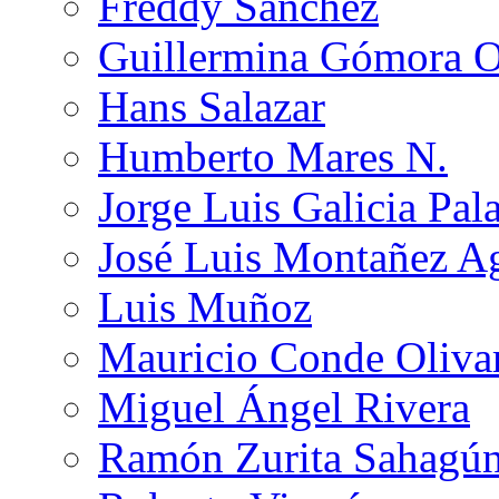
Freddy Sánchez
Guillermina Gómora 
Hans Salazar
Humberto Mares N.
Jorge Luis Galicia Pal
José Luis Montañez Ag
Luis Muñoz
Mauricio Conde Oliva
Miguel Ángel Rivera
Ramón Zurita Sahagú