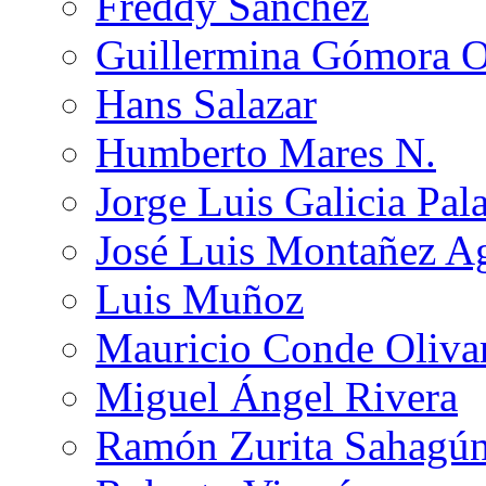
Freddy Sánchez
Guillermina Gómora 
Hans Salazar
Humberto Mares N.
Jorge Luis Galicia Pal
José Luis Montañez Ag
Luis Muñoz
Mauricio Conde Oliva
Miguel Ángel Rivera
Ramón Zurita Sahagú