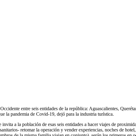
ccidente entre seis entidades de la república: Aguascalientes, Querétar
e la pandemia de Covid-19, dejó para la industria turística.
invita a la población de esas seis entidades a hacer viajes de proximida
sanitarios- retomar la operación y vender experiencias, noches de hotel, 
ros de la misma familia viajan en conjunto), serán los primeros en ocu