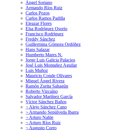
Ángel Soriano
Armando Ríos Ruiz
Carlos Pozos
Carlos Ramos Padilla
Eleazar Flores
Elsa Rodríguez Osorio
Francisco Rodríguez
Freddy Sánchez
Guillermina Gómora Ordóñez
Hans Salazar
Humberto Mares N.
Jorge Luis Galicia Palacios
José Luis Montañez Aguilar
Luis Muñoz
Mauricio Conde Olivares
Miguel Ángel Rivera
Ramón Zurita Sahagún
Roberto Vizcaíno
Salvador Martínez García
Víctor Sánchez Baños
¬ Alejo Sánchez Cano
¬ Armando Sepúlveda Ibarra
¬ Arturo Nahle
¬ Arturo Ríos Ruiz
¬ Augusto Corro