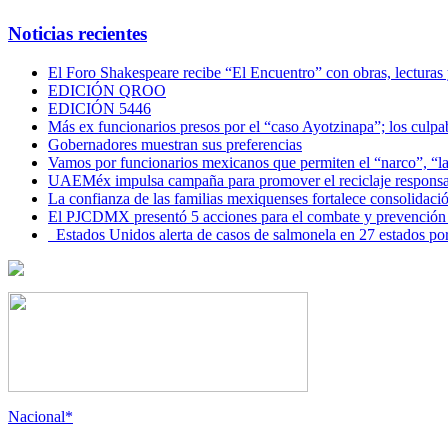
Noticias recientes
El Foro Shakespeare recibe “El Encuentro” con obras, lecturas
EDICIÓN QROO
EDICIÓN 5446
Más ex funcionarios presos por el “caso Ayotzinapa”; los culpab
Gobernadores muestran sus preferencias
Vamos por funcionarios mexicanos que permiten el “narco”, “
UAEMéx impulsa campaña para promover el reciclaje responsab
La confianza de las familias mexiquenses fortalece consolida
El PJCDMX presentó 5 acciones para el combate y prevención d
Estados Unidos alerta de casos de salmonela en 27 estados po
Nacional*