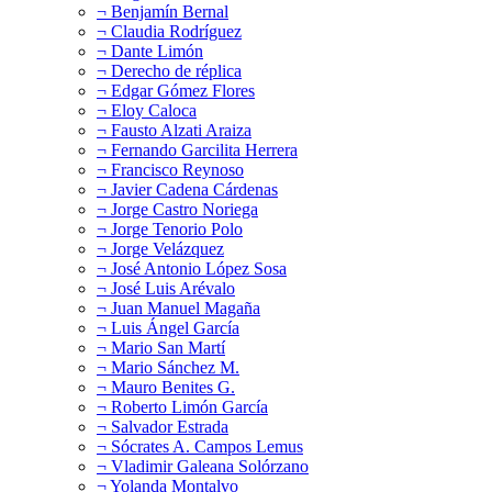
¬ Benjamín Bernal
¬ Claudia Rodríguez
¬ Dante Limón
¬ Derecho de réplica
¬ Edgar Gómez Flores
¬ Eloy Caloca
¬ Fausto Alzati Araiza
¬ Fernando Garcilita Herrera
¬ Francisco Reynoso
¬ Javier Cadena Cárdenas
¬ Jorge Castro Noriega
¬ Jorge Tenorio Polo
¬ Jorge Velázquez
¬ José Antonio López Sosa
¬ José Luis Arévalo
¬ Juan Manuel Magaña
¬ Luis Ángel García
¬ Mario San Martí
¬ Mario Sánchez M.
¬ Mauro Benites G.
¬ Roberto Limón García
¬ Salvador Estrada
¬ Sócrates A. Campos Lemus
¬ Vladimir Galeana Solórzano
¬ Yolanda Montalvo