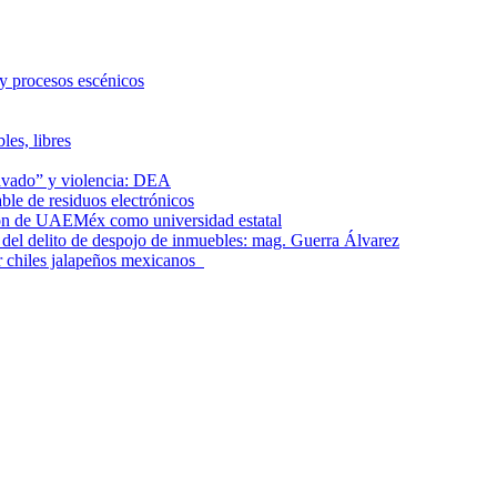
 y procesos escénicos
les, libres
lavado” y violencia: DEA
le de residuos electrónicos
ción de UAEMéx como universidad estatal
el delito de despojo de inmuebles: mag. Guerra Álvarez
r chiles jalapeños mexicanos