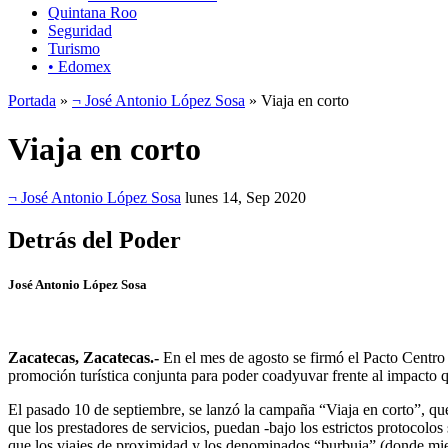
Quintana Roo
Seguridad
Turismo
• Edomex
Portada
»
¬ José Antonio López Sosa
» Viaja en corto
Viaja en corto
¬ José Antonio López Sosa
lunes 14, Sep 2020
Detrás del Poder
José Antonio López Sosa
Zacatecas, Zacatecas.-
En el mes de agosto se firmó el Pacto Centro O
promoción turística conjunta para poder coadyuvar frente al impacto qu
El pasado 10 de septiembre, se lanzó la campaña “Viaja en corto”, que 
que los prestadores de servicios, puedan -bajo los estrictos protocolos 
que los viajes de proximidad y los denominados “burbuja” (donde miemb