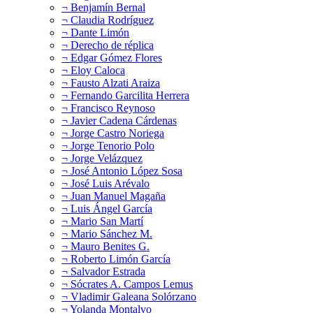
¬ Benjamín Bernal
¬ Claudia Rodríguez
¬ Dante Limón
¬ Derecho de réplica
¬ Edgar Gómez Flores
¬ Eloy Caloca
¬ Fausto Alzati Araiza
¬ Fernando Garcilita Herrera
¬ Francisco Reynoso
¬ Javier Cadena Cárdenas
¬ Jorge Castro Noriega
¬ Jorge Tenorio Polo
¬ Jorge Velázquez
¬ José Antonio López Sosa
¬ José Luis Arévalo
¬ Juan Manuel Magaña
¬ Luis Ángel García
¬ Mario San Martí
¬ Mario Sánchez M.
¬ Mauro Benites G.
¬ Roberto Limón García
¬ Salvador Estrada
¬ Sócrates A. Campos Lemus
¬ Vladimir Galeana Solórzano
¬ Yolanda Montalvo