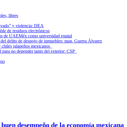
les, libres
lavado” y violencia: DEA
le de residuos electrónicos
ción de UAEMéx como universidad estatal
el delito de despojo de inmuebles: mag. Guerra Álvarez
r chiles jalapeños mexicanos
l para no depender tanto del exterior: CSP
gno
n buen desempeño de la economía mexicana