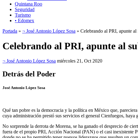
Quintana Roo
Seguridad
Turismo
• Edomex
Portada
»
¬ José Antonio López Sosa
» Celebrando al PRI, apunte al 
Celebrando al PRI, apunte al su
¬ José Antonio López Sosa
miércoles 21, Oct 2020
Detrás del Poder
José Antonio López Sosa
Qué tan pobre es la democracia y la política en México que, parecier
cuya administración prestó sus servicios el general Cienfuegos, haya 
No sorprende la derrota de Morena, se ha ganado el desprecio de ciert
fuera de el propio PRI, Acción Nacional (PAN) o el casi inexistente Pa
donde no se ha permitido tener nuevos liderazgos que resulten un cont