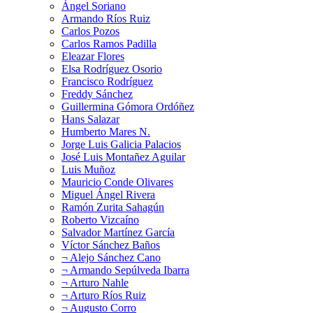
Ángel Soriano
Armando Ríos Ruiz
Carlos Pozos
Carlos Ramos Padilla
Eleazar Flores
Elsa Rodríguez Osorio
Francisco Rodríguez
Freddy Sánchez
Guillermina Gómora Ordóñez
Hans Salazar
Humberto Mares N.
Jorge Luis Galicia Palacios
José Luis Montañez Aguilar
Luis Muñoz
Mauricio Conde Olivares
Miguel Ángel Rivera
Ramón Zurita Sahagún
Roberto Vizcaíno
Salvador Martínez García
Víctor Sánchez Baños
¬ Alejo Sánchez Cano
¬ Armando Sepúlveda Ibarra
¬ Arturo Nahle
¬ Arturo Ríos Ruiz
¬ Augusto Corro