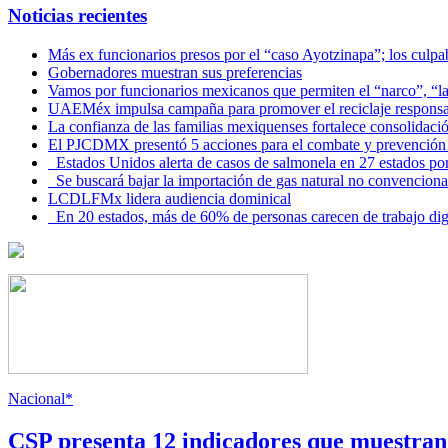
Noticias recientes
Más ex funcionarios presos por el “caso Ayotzinapa”; los culpab
Gobernadores muestran sus preferencias
Vamos por funcionarios mexicanos que permiten el “narco”, “
UAEMéx impulsa campaña para promover el reciclaje responsab
La confianza de las familias mexiquenses fortalece consolida
El PJCDMX presentó 5 acciones para el combate y prevención d
Estados Unidos alerta de casos de salmonela en 27 estados po
Se buscará bajar la importación de gas natural no convenciona
LCDLFMx lidera audiencia dominical
En 20 estados, más de 60% de personas carecen de trabajo di
Nacional*
CSP presenta 12 indicadores que muestra