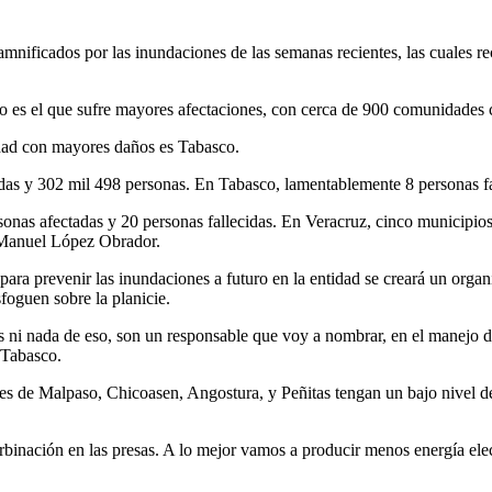
ificados por las inundaciones de las semanas recientes, las cuales re
 es el que sufre mayores afectaciones, con cerca de 900 comunidades cub
idad con mayores daños es Tabasco.
s y 302 mil 498 personas. En Tabasco, lamentablemente 8 personas fal
onas afectadas y 20 personas fallecidas. En Veracruz, cinco municipios
s Manuel López Obrador.
 para prevenir las inundaciones a futuro en la entidad se creará un or
sfoguen sobre la planicie.
s ni nada de eso, son un responsable que voy a nombrar, en el manejo de 
 Tabasco.
es de Malpaso, Chicoasen, Angostura, y Peñitas tengan un bajo nivel d
rbinación en las presas. A lo mejor vamos a producir menos energía electic