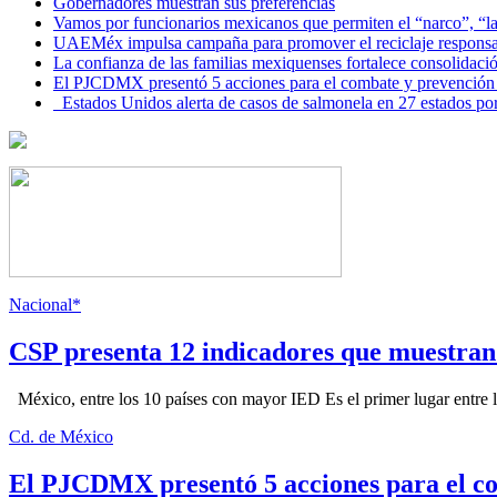
Gobernadores muestran sus preferencias
Vamos por funcionarios mexicanos que permiten el “narco”, “
UAEMéx impulsa campaña para promover el reciclaje responsab
La confianza de las familias mexiquenses fortalece consolida
El PJCDMX presentó 5 acciones para el combate y prevención d
Estados Unidos alerta de casos de salmonela en 27 estados po
Nacional*
CSP presenta 12 indicadores que muestra
México, entre los 10 países con mayor IED Es el primer lugar entre lo
Cd. de México
El PJCDMX presentó 5 acciones para el co