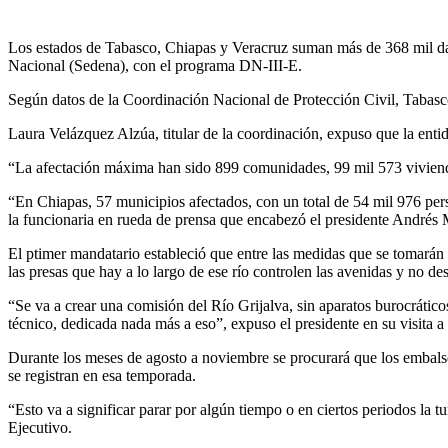
Los estados de Tabasco, Chiapas y Veracruz suman más de 368 mil damn
Nacional (Sedena), con el programa DN-III-E.
Según datos de la Coordinación Nacional de Protección Civil, Tabasco
Laura Velázquez Alzúa, titular de la coordinación, expuso que la ent
“La afectación máxima han sido 899 comunidades, 99 mil 573 vivienda
“En Chiapas, 57 municipios afectados, con un total de 54 mil 976 pers
la funcionaria en rueda de prensa que encabezó el presidente André
El ptimer mandatario estableció que entre las medidas que se tomarán
las presas que hay a lo largo de ese río controlen las avenidas y no de
“Se va a crear una comisión del Río Grijalva, sin aparatos burocrático
técnico, dedicada nada más a eso”, expuso el presidente en su visita a
Durante los meses de agosto a noviembre se procurará que los embals
se registran en esa temporada.
“Esto va a significar parar por algún tiempo o en ciertos periodos la tu
Ejecutivo.