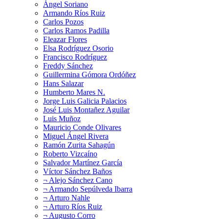
Ángel Soriano
Armando Ríos Ruiz
Carlos Pozos
Carlos Ramos Padilla
Eleazar Flores
Elsa Rodríguez Osorio
Francisco Rodríguez
Freddy Sánchez
Guillermina Gómora Ordóñez
Hans Salazar
Humberto Mares N.
Jorge Luis Galicia Palacios
José Luis Montañez Aguilar
Luis Muñoz
Mauricio Conde Olivares
Miguel Ángel Rivera
Ramón Zurita Sahagún
Roberto Vizcaíno
Salvador Martínez García
Víctor Sánchez Baños
¬ Alejo Sánchez Cano
¬ Armando Sepúlveda Ibarra
¬ Arturo Nahle
¬ Arturo Ríos Ruiz
¬ Augusto Corro