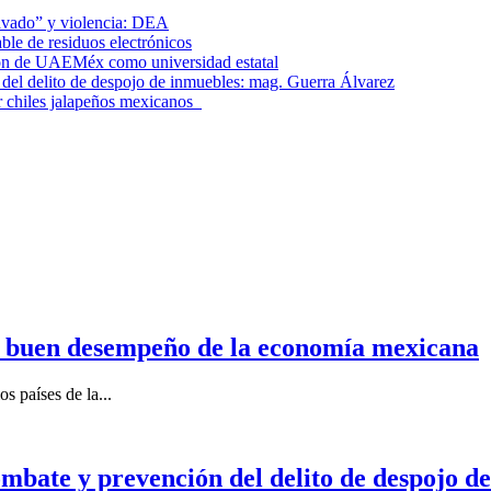
lavado” y violencia: DEA
le de residuos electrónicos
ción de UAEMéx como universidad estatal
el delito de despojo de inmuebles: mag. Guerra Álvarez
r chiles jalapeños mexicanos
n buen desempeño de la economía mexicana
s países de la...
mbate y prevención del delito de despojo d