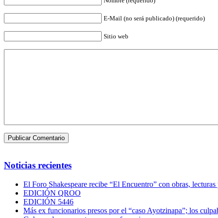
Nombre (requerido)
E-Mail (no será publicado) (requerido)
Sitio web
Noticias recientes
El Foro Shakespeare recibe “El Encuentro” con obras, lecturas
EDICIÓN QROO
EDICIÓN 5446
Más ex funcionarios presos por el “caso Ayotzinapa”; los culpab