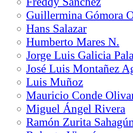
Freddy Sánchez
Guillermina Gómora 
Hans Salazar
Humberto Mares N.
Jorge Luis Galicia Pal
José Luis Montañez Ag
Luis Muñoz
Mauricio Conde Oliva
Miguel Ángel Rivera
Ramón Zurita Sahagú