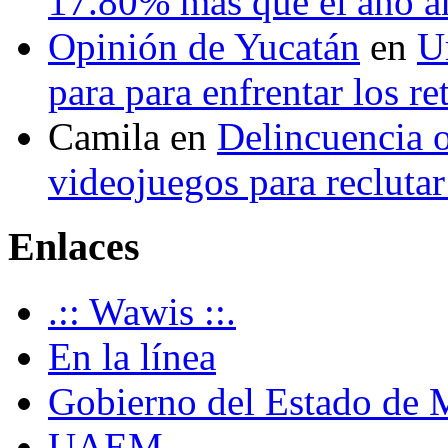
17.80% más que el año 
Opinión de Yucatán
en
U
para para enfrentar los re
Camila
en
Delincuencia o
videojuegos para recluta
Enlaces
.:: Wawis ::.
En la línea
Gobierno del Estado de 
UAEM