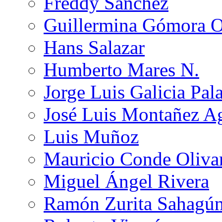
Freddy Sánchez
Guillermina Gómora 
Hans Salazar
Humberto Mares N.
Jorge Luis Galicia Pal
José Luis Montañez Ag
Luis Muñoz
Mauricio Conde Oliva
Miguel Ángel Rivera
Ramón Zurita Sahagú