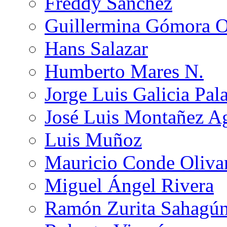
Freddy Sánchez
Guillermina Gómora 
Hans Salazar
Humberto Mares N.
Jorge Luis Galicia Pal
José Luis Montañez Ag
Luis Muñoz
Mauricio Conde Oliva
Miguel Ángel Rivera
Ramón Zurita Sahagú