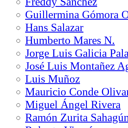
Freddy Sánchez
Guillermina Gómora 
Hans Salazar
Humberto Mares N.
Jorge Luis Galicia Pal
José Luis Montañez Ag
Luis Muñoz
Mauricio Conde Oliva
Miguel Ángel Rivera
Ramón Zurita Sahagú