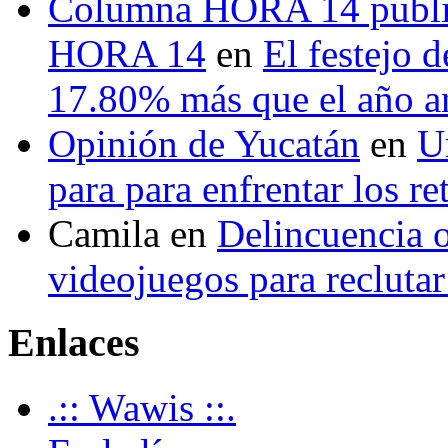
Columna HORA 14 public
HORA 14
en
El festejo 
17.80% más que el año 
Opinión de Yucatán
en
U
para para enfrentar los re
Camila
en
Delincuencia o
videojuegos para recluta
Enlaces
.:: Wawis ::.