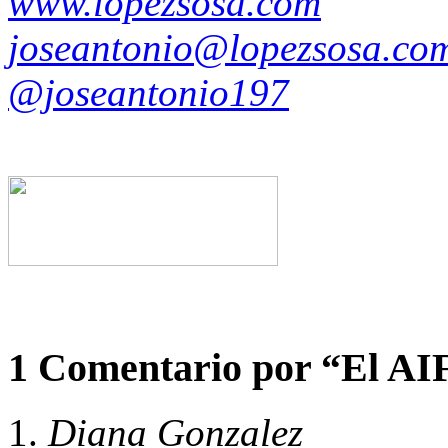
www.lopezsosa.com
joseantonio@lopezsosa.co
@joseantonio197
1 Comentario por
“El AI
Diana Gonzalez