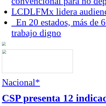
convencional para no dep
LCDLFMx lidera audienc
En 20 estados, más de 6
trabajo digno
Nacional*
CSP presenta 12 indica