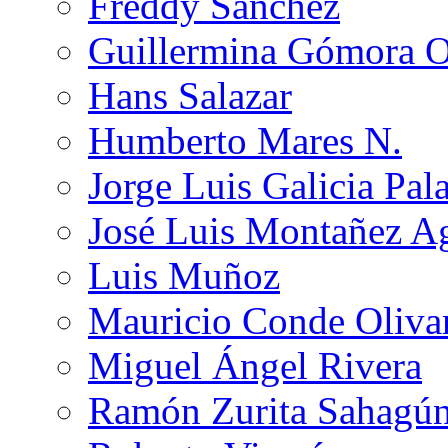
Freddy Sánchez
Guillermina Gómora 
Hans Salazar
Humberto Mares N.
Jorge Luis Galicia Pal
José Luis Montañez Ag
Luis Muñoz
Mauricio Conde Oliva
Miguel Ángel Rivera
Ramón Zurita Sahagú