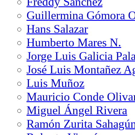
Freddy Sánchez
Guillermina Gómora 
Hans Salazar
Humberto Mares N.
Jorge Luis Galicia Pal
José Luis Montañez Ag
Luis Muñoz
Mauricio Conde Oliva
Miguel Ángel Rivera
Ramón Zurita Sahagú