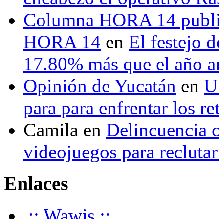
Columna HORA 14 public
HORA 14
en
El festejo 
17.80% más que el año 
Opinión de Yucatán
en
U
para para enfrentar los re
Camila
en
Delincuencia o
videojuegos para recluta
Enlaces
.:: Wawis ::.