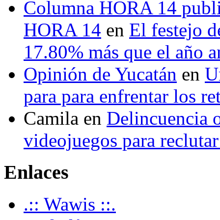
Columna HORA 14 public
HORA 14
en
El festejo 
17.80% más que el año 
Opinión de Yucatán
en
U
para para enfrentar los re
Camila
en
Delincuencia o
videojuegos para recluta
Enlaces
.:: Wawis ::.