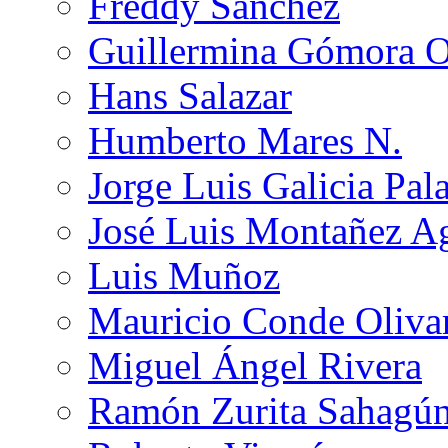
Freddy Sánchez
Guillermina Gómora 
Hans Salazar
Humberto Mares N.
Jorge Luis Galicia Pal
José Luis Montañez Ag
Luis Muñoz
Mauricio Conde Oliva
Miguel Ángel Rivera
Ramón Zurita Sahagú