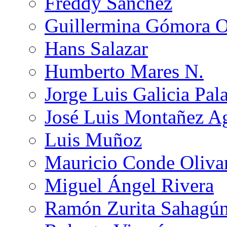
Freddy Sánchez
Guillermina Gómora 
Hans Salazar
Humberto Mares N.
Jorge Luis Galicia Pal
José Luis Montañez Ag
Luis Muñoz
Mauricio Conde Oliva
Miguel Ángel Rivera
Ramón Zurita Sahagú