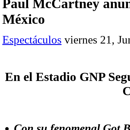
Paul McCartney anunc
México
Espectáculos
viernes 21, J
En el Estadio GNP Segu
C
Con su fenomenal Got Ba