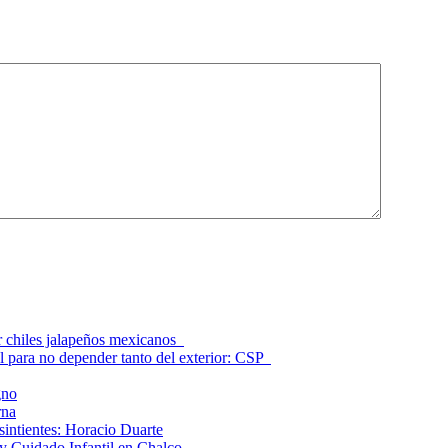
r chiles jalapeños mexicanos
l para no depender tanto del exterior: CSP
gno
rna
intientes: Horacio Duarte
 Cuidado Infantil en Chalco