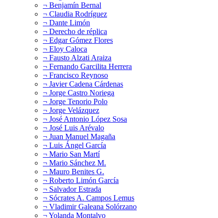
¬ Benjamín Bernal
¬ Claudia Rodríguez
¬ Dante Limón
¬ Derecho de réplica
¬ Edgar Gómez Flores
¬ Eloy Caloca
¬ Fausto Alzati Araiza
¬ Fernando Garcilita Herrera
¬ Francisco Reynoso
¬ Javier Cadena Cárdenas
¬ Jorge Castro Noriega
¬ Jorge Tenorio Polo
¬ Jorge Velázquez
¬ José Antonio López Sosa
¬ José Luis Arévalo
¬ Juan Manuel Magaña
¬ Luis Ángel García
¬ Mario San Martí
¬ Mario Sánchez M.
¬ Mauro Benites G.
¬ Roberto Limón García
¬ Salvador Estrada
¬ Sócrates A. Campos Lemus
¬ Vladimir Galeana Solórzano
¬ Yolanda Montalvo