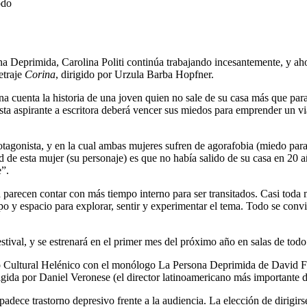
odo
 Deprimida, Carolina Politi continúa trabajando incesantemente, y ahora
etraje
Corina
, dirigido por Urzula Barba Hopfner.
cuenta la historia de una joven quien no sale de su casa más que para 
esta aspirante a escritora deberá vencer sus miedos para emprender un vi
otagonista, y en la cual ambas mujeres sufren de agorafobia (miedo paral
ad de esta mujer (su personaje) es que no había salido de su casa en 20
e”.
parecen contar con más tiempo interno para ser transitados. Casi toda m
o y espacio para explorar, sentir y experimentar el tema. Todo se convir
stival, y se estrenará en el primer mes del próximo año en salas de todo 
ro Cultural Helénico con el monólogo La Persona Deprimida de David Fo
igida por Daniel Veronese (el director latinoamericano más importante de
dece trastorno depresivo frente a la audiencia. La elección de dirigirse