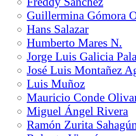
Freddy Sánchez
Guillermina Gómora 
Hans Salazar
Humberto Mares N.
Jorge Luis Galicia Pal
José Luis Montañez Ag
Luis Muñoz
Mauricio Conde Oliva
Miguel Ángel Rivera
Ramón Zurita Sahagú