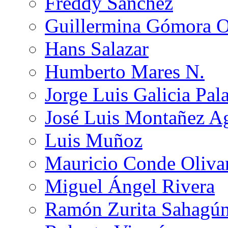
Freddy Sánchez
Guillermina Gómora 
Hans Salazar
Humberto Mares N.
Jorge Luis Galicia Pal
José Luis Montañez Ag
Luis Muñoz
Mauricio Conde Oliva
Miguel Ángel Rivera
Ramón Zurita Sahagú