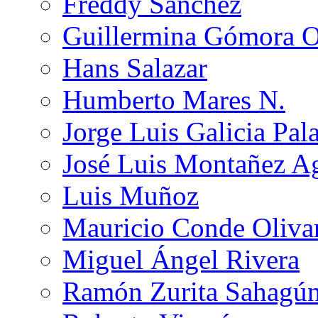
Freddy Sánchez
Guillermina Gómora 
Hans Salazar
Humberto Mares N.
Jorge Luis Galicia Pal
José Luis Montañez Ag
Luis Muñoz
Mauricio Conde Oliva
Miguel Ángel Rivera
Ramón Zurita Sahagú