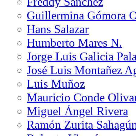
Freddy Sánchez
Guillermina Gómora 
Hans Salazar
Humberto Mares N.
Jorge Luis Galicia Pal
José Luis Montañez Ag
Luis Muñoz
Mauricio Conde Oliva
Miguel Ángel Rivera
Ramón Zurita Sahagú