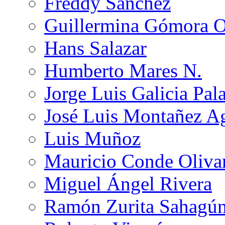
Freddy Sánchez
Guillermina Gómora 
Hans Salazar
Humberto Mares N.
Jorge Luis Galicia Pal
José Luis Montañez Ag
Luis Muñoz
Mauricio Conde Oliva
Miguel Ángel Rivera
Ramón Zurita Sahagú