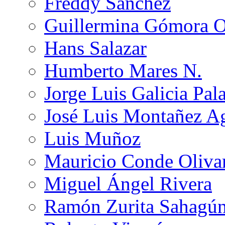
Freddy Sánchez
Guillermina Gómora 
Hans Salazar
Humberto Mares N.
Jorge Luis Galicia Pal
José Luis Montañez Ag
Luis Muñoz
Mauricio Conde Oliva
Miguel Ángel Rivera
Ramón Zurita Sahagú