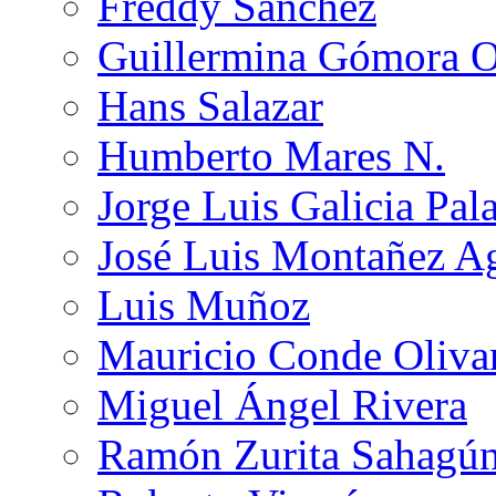
Freddy Sánchez
Guillermina Gómora 
Hans Salazar
Humberto Mares N.
Jorge Luis Galicia Pal
José Luis Montañez Ag
Luis Muñoz
Mauricio Conde Oliva
Miguel Ángel Rivera
Ramón Zurita Sahagú