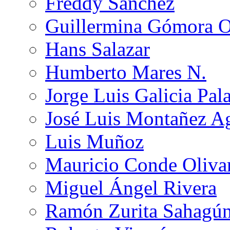
Freddy Sánchez
Guillermina Gómora 
Hans Salazar
Humberto Mares N.
Jorge Luis Galicia Pal
José Luis Montañez Ag
Luis Muñoz
Mauricio Conde Oliva
Miguel Ángel Rivera
Ramón Zurita Sahagú