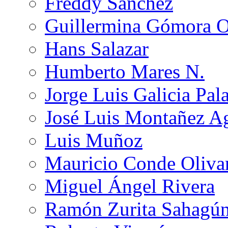
Freddy Sánchez
Guillermina Gómora 
Hans Salazar
Humberto Mares N.
Jorge Luis Galicia Pal
José Luis Montañez Ag
Luis Muñoz
Mauricio Conde Oliva
Miguel Ángel Rivera
Ramón Zurita Sahagú