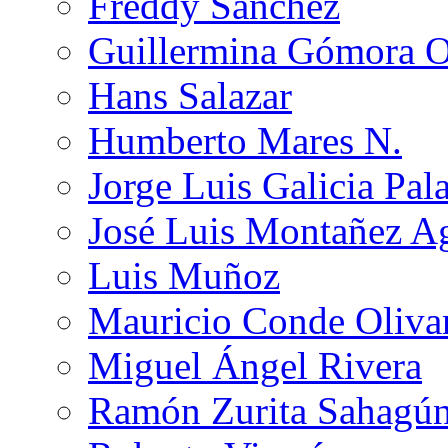
Freddy Sánchez
Guillermina Gómora 
Hans Salazar
Humberto Mares N.
Jorge Luis Galicia Pal
José Luis Montañez Ag
Luis Muñoz
Mauricio Conde Oliva
Miguel Ángel Rivera
Ramón Zurita Sahagú