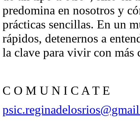
predomina en nosotros y c
prácticas sencillas. En un 
rápidos, detenernos a enten
la clave para vivir con más 
C O M U N I C A T E
psic.reginadelosrios@gmai