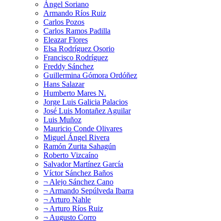
Ángel Soriano
Armando Ríos Ruiz
Carlos Pozos
Carlos Ramos Padilla
Eleazar Flores
Elsa Rodríguez Osorio
Francisco Rodríguez
Freddy Sánchez
Guillermina Gómora Ordóñez
Hans Salazar
Humberto Mares N.
Jorge Luis Galicia Palacios
José Luis Montañez Aguilar
Luis Muñoz
Mauricio Conde Olivares
Miguel Ángel Rivera
Ramón Zurita Sahagún
Roberto Vizcaíno
Salvador Martínez García
Víctor Sánchez Baños
¬ Alejo Sánchez Cano
¬ Armando Sepúlveda Ibarra
¬ Arturo Nahle
¬ Arturo Ríos Ruiz
¬ Augusto Corro