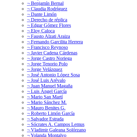
¬ Benjamín Bernal
¬ Claudia Rodríguez
¬ Dante Limón
¬ Derecho de réplica
¬ Edgar Gómez Flores
¬ Eloy Caloca
¬ Fausto Alzati Araiza
¬ Fernando Garcilita Herrera
¬ Francisco Reynoso
¬ Javier Cadena Cárdenas
¬ Jorge Castro Noriega
¬ Jorge Tenorio Polo
¬ Jorge Velázquez
¬ José Antonio López Sosa
¬ José Luis Arévalo
¬ Juan Manuel Magaña
¬ Luis Ángel García
¬ Mario San Martí
¬ Mario Sánchez M.
¬ Mauro Benites G.
¬ Roberto Limón García
¬ Salvador Estrada
¬ Sócrates A. Campos Lemus
¬ Vladimir Galeana Solórzano
¬ Yolanda Montalvo