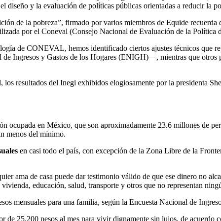
 el diseño y la evaluación de políticas públicas orientadas a reducir la 
dición de la pobreza”, firmado por varios miembros de Equide recuerda q
tilizada por el Coneval (Consejo Nacional de Evaluación de la Política 
gía de CONEVAL, hemos identificado ciertos ajustes técnicos que repr
l de Ingresos y Gastos de los Hogares (ENIGH)—, mientras que otros pr
 los resultados del Inegi exhibidos elogiosamente por la presidenta Sh
ión ocupada en México, que son aproximadamente 23.6 millones de pers
nan menos del mínimo.
suales
en casi todo el país, con excepción de la Zona Libre de la Front
quier ama de casa puede dar testimonio válido de que ese dinero no alca
vivienda, educación, salud, transporte y otros que no representan ningú
 pesos mensuales para una familia, según la Encuesta Nacional de Ingr
edor de 25,200 pesos al mes para vivir dignamente sin lujos, de acuerdo