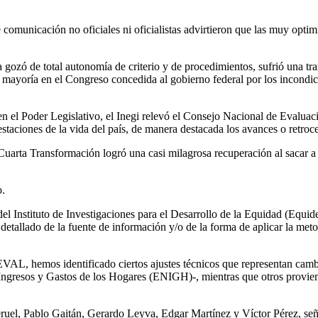
 comunicación no oficiales ni oficialistas advirtieron que las muy opti
a gozó de total autonomía de criterio y de procedimientos, sufrió una t
mayoría en el Congreso concedida al gobierno federal por los incondicio
n el Poder Legislativo, el Inegi relevó el Consejo Nacional de Evaluac
taciones de la vida del país, de manera destacada los avances o retroce
Cuarta Transformación logró una casi milagrosa recuperación al sacar a
o.
del Instituto de Investigaciones para el Desarrollo de la Equidad (Equid
etallado de la fuente de información y/o de la forma de aplicar la met
L, hemos identificado ciertos ajustes técnicos que representan cambio
Ingresos y Gastos de los Hogares (ENIGH)-, mientras que otros provien
eruel, Pablo Gaitán, Gerardo Leyva, Edgar Martínez y Víctor Pérez, señ