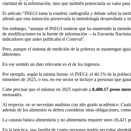
claridad de la información, sino que también potenciaría su valor para
El artículo “INEGI toma la estafeta: radiografía y debate sobre la me
afirmó que esta transición preservaría la metodología desarrollada y u
Sin embargo, “aunque el INEGI sostiene que ha mantenido la metodolo
de modificaciones en la fuente de información —la Encuesta Naciona
indicadores que antes publicaba el Coneval”.
Pero, aunque el sistema de medición de la pobreza se mantengan igual,
diferentes.
En ese sentido un dato relevante es el de los ingresos.
Por ejemplo, según la misma fuente, el INEGI, el 40.1% de la poblac
trimestres de 2025, o sea, en ese sector se incluye a personas que ga
Cabe precisar que el mínimo en 2025 equivale a
8,480.17 pesos men
mensuales.
Al respecto, no se necesitan analistas con alto grado académico. Cual
además de los alimentos se deben considerar otras obligaciones, como 
La canasta básica alimentaria y no alimentaria requiere unos 16,421
En la práctica, una familia de cuatro personas podría necesitar alred