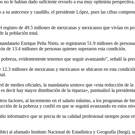
s no le habían dado suficiente revuelo a esa muy optimista perspectiva.
o a su antecesor y caudillo, el presidente López, pues las cifras compren
l registro de 49.5 millones de mexicanas y mexicanos que vivían en pob
e la población total.
mandatario Enrique Peña Nieto, se registraron 51.9 millones de personas
ión de 13.4 millones de personas quienes superaron esta condición.
n pobreza, evidentemente tenemos que seguir avanzando”, señaló la pres
 12.3 millones de mexicanas y mexicanos se ubicaron en esta condición
tal.
red de medios oficiales, la mandataria sostuvo que «esta reducción de l
es decir hay mayor distribución de la riqueza», puntualizó la presidenta
tros factores, al incremento en el salario mínimo, a los programas de bie
ucción de la pobreza y confió en que se seguirá avanzando en estos nive
dio informativo que se precia de su calidad profesional siempre pone en 
le) al afamado Instituto Nacional de Estadística y Geografía (Inegi), un