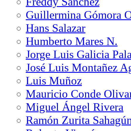
Freddy Sánchez
Guillermina Gómora 
Hans Salazar
Humberto Mares N.
Jorge Luis Galicia Pal
José Luis Montañez Ag
Luis Muñoz
Mauricio Conde Oliva
Miguel Ángel Rivera
Ramón Zurita Sahagú