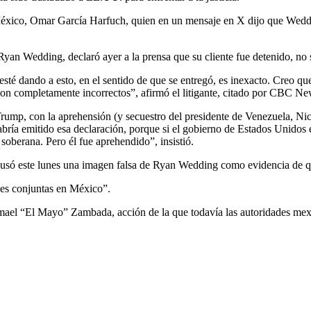
de México, Omar García Harfuch, quien en un mensaje en X dijo que We
Ryan Wedding, declaró ayer a la prensa que su cliente fue detenido, n
té dando a esto, en el sentido de que se entregó, es inexacto. Creo que 
 son completamente incorrectos”, afirmó el litigante, citado por CBC N
Trump, con la aprehensión (y secuestro del presidente de Venezuela, N
abría emitido esa declaración, porque si el gobierno de Estados Unidos e
oberana. Pero él fue aprehendido”, insistió.
ó este lunes una imagen falsa de Ryan Wedding como evidencia de que
es conjuntas en México”.
smael “El Mayo” Zambada, acción de la que todavía las autoridades mex