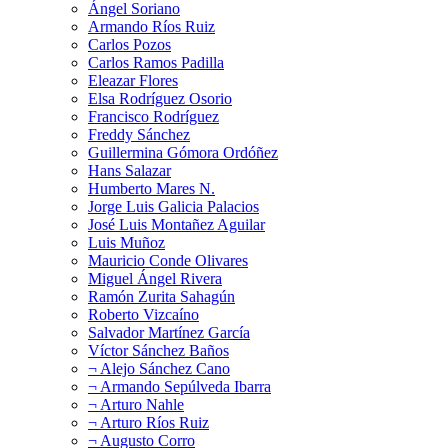
Ángel Soriano
Armando Ríos Ruiz
Carlos Pozos
Carlos Ramos Padilla
Eleazar Flores
Elsa Rodríguez Osorio
Francisco Rodríguez
Freddy Sánchez
Guillermina Gómora Ordóñez
Hans Salazar
Humberto Mares N.
Jorge Luis Galicia Palacios
José Luis Montañez Aguilar
Luis Muñoz
Mauricio Conde Olivares
Miguel Ángel Rivera
Ramón Zurita Sahagún
Roberto Vizcaíno
Salvador Martínez García
Víctor Sánchez Baños
¬ Alejo Sánchez Cano
¬ Armando Sepúlveda Ibarra
¬ Arturo Nahle
¬ Arturo Ríos Ruiz
¬ Augusto Corro