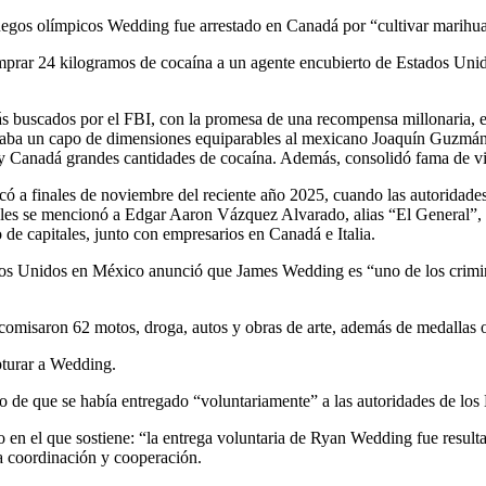
gos olímpicos Wedding fue arrestado en Canadá por “cultivar marihuan
 comprar 24 kilogramos de cocaína a un agente encubierto de Estados Un
más buscados por el FBI, con la promesa de una recompensa millonaria, e
eraba un capo de dimensiones equiparables al mexicano Joaquín Guzmán,
 y Canadá grandes cantidades de cocaína. Además, consolidó fama de v
ficó a finales de noviembre del reciente año 2025, cuando las autoridade
cuales se mencionó a Edgar Aaron Vázquez Alvarado, alias “El General”,
 de capitales, junto con empresarios en Canadá e Italia.
tados Unidos en México anunció que James Wedding es “uno de los cri
ecomisaron 62 motos, droga, autos y obras de arte, además de medallas 
pturar a Wedding.
o de que se había entregado “voluntariamente” a las autoridades de los 
n el que sostiene: “la entrega voluntaria de Ryan Wedding fue resultad
ha coordinación y cooperación.