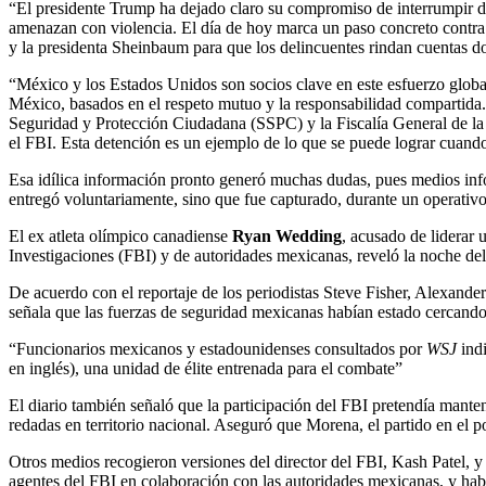
“El presidente Trump ha dejado claro su compromiso de interrumpir de
amenazan con violencia. El día de hoy marca un paso concreto contra la
y la presidenta Sheinbaum para que los delincuentes rindan cuentas 
“México y los Estados Unidos son socios clave en este esfuerzo glob
México, basados en el respeto mutuo y la responsabilidad compartida. 
Seguridad y Protección Ciudadana (SSPC) y la Fiscalía General de la 
el FBI. Esta detención es un ejemplo de lo que se puede lograr cuand
Esa idílica información pronto generó muchas dudas, pues medios infor
entregó voluntariamente, sino que fue capturado, durante un operativo
El ex atleta olímpico canadiense
Ryan Wedding
, acusado de liderar 
Investigaciones (FBI) y de autoridades mexicanas, reveló la noche del
De acuerdo con el reportaje de los periodistas Steve Fisher, Alexande
señala que las fuerzas de seguridad mexicanas habían estado cercand
“Funcionarios mexicanos y estadounidenses consultados por
WSJ
indi
en inglés), una unidad de élite entrenada para el combate”
El diario también señaló que la participación del FBI pretendía manten
redadas en territorio nacional. Aseguró que Morena, el partido en el po
Otros medios recogieron versiones del director del FBI, Kash Patel, 
agentes del FBI en colaboración con las autoridades mexicanas, y había