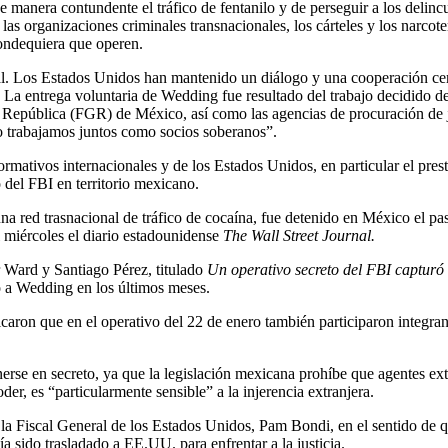
 manera contundente el tráfico de fentanilo y de perseguir a los deli
s organizaciones criminales transnacionales, los cárteles y los narcoter
dondequiera que operen.
al. Los Estados Unidos han mantenido un diálogo y una cooperación cer
La entrega voluntaria de Wedding fue resultado del trabajo decidido de m
República (FGR) de México, así como las agencias de procuración de ju
o trabajamos juntos como socios soberanos”.
mativos internacionales y de los Estados Unidos, en particular el pres
 del FBI en territorio mexicano.
una red trasnacional de tráfico de cocaína, fue detenido en México el p
 miércoles el diario estadounidense
The Wall Street Journal.
r Ward y Santiago Pérez, titulado
Un operativo secreto del FBI capturó 
o a Wedding en los últimos meses.
caron que en el operativo del 22 de enero también participaron integr
erse en secreto, ya que la legislación mexicana prohíbe que agentes extr
der, es “particularmente sensible” a la injerencia extranjera.
y la Fiscal General de los Estados Unidos, Pam Bondi, en el sentido de
 sido trasladado a EE.UU. para enfrentar a la justicia.