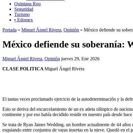
Quintana Roo
Seguridad
Turismo
• Edomex
Portada
»
Miguel Ángel Rivera
,
Opinión
» México defiende su sobera
México defiende su soberanía: 
Miguel Ángel Rivera
,
Opinión
jueves 29, Ene 2026
CLASE POLITICA
Miguel Ángel Rivera
El tantas veces proclamado ejercicio de la autodeterminación y la de
Esto se deriva del encarcelamiento de un ex atleta olímpico de naciona
continente y por eso había decidido residir en nuestro país desde ha
Se trata de Ryan James Wedding, un hombre actualmente de 44 años qu
esquiando entre conjuntos de varas insertas en la nieve. Quedó en el p