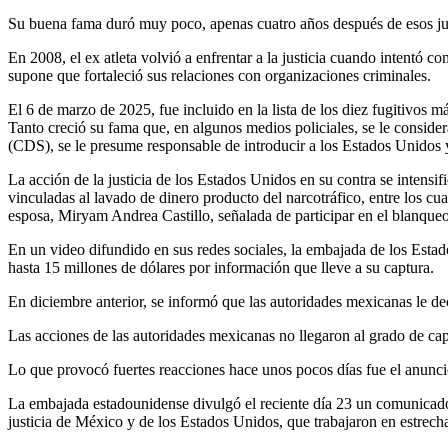
Su buena fama duró muy poco, apenas cuatro años después de esos jue
En 2008, el ex atleta volvió a enfrentar a la justicia cuando intentó
supone que fortaleció sus relaciones con organizaciones criminales.
El 6 de marzo de 2025, fue incluido en la lista de los diez fugitivos 
Tanto creció su fama que, en algunos medios policiales, se le consid
(CDS), se le presume responsable de introducir a los Estados Unidos
La acción de la justicia de los Estados Unidos en su contra se intensi
vinculadas al lavado de dinero producto del narcotráfico, entre los 
esposa, Miryam Andrea Castillo, señalada de participar en el blanqueo
En un video difundido en sus redes sociales, la embajada de los Es
hasta 15 millones de dólares por información que lleve a su captura.
En diciembre anterior, se informó que las autoridades mexicanas le d
Las acciones de las autoridades mexicanas no llegaron al grado de ca
Lo que provocó fuertes reacciones hace unos pocos días fue el anunci
La embajada estadounidense divulgó el reciente día 23 un comunicado e
justicia de México y de los Estados Unidos, que trabajaron en estrec