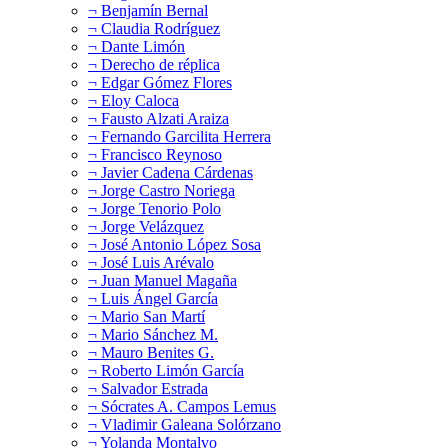
¬ Benjamín Bernal
¬ Claudia Rodríguez
¬ Dante Limón
¬ Derecho de réplica
¬ Edgar Gómez Flores
¬ Eloy Caloca
¬ Fausto Alzati Araiza
¬ Fernando Garcilita Herrera
¬ Francisco Reynoso
¬ Javier Cadena Cárdenas
¬ Jorge Castro Noriega
¬ Jorge Tenorio Polo
¬ Jorge Velázquez
¬ José Antonio López Sosa
¬ José Luis Arévalo
¬ Juan Manuel Magaña
¬ Luis Ángel García
¬ Mario San Martí
¬ Mario Sánchez M.
¬ Mauro Benites G.
¬ Roberto Limón García
¬ Salvador Estrada
¬ Sócrates A. Campos Lemus
¬ Vladimir Galeana Solórzano
¬ Yolanda Montalvo