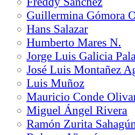
Freddy Sánchez
Guillermina Gómora 
Hans Salazar
Humberto Mares N.
Jorge Luis Galicia Pal
José Luis Montañez Ag
Luis Muñoz
Mauricio Conde Oliva
Miguel Ángel Rivera
Ramón Zurita Sahagú