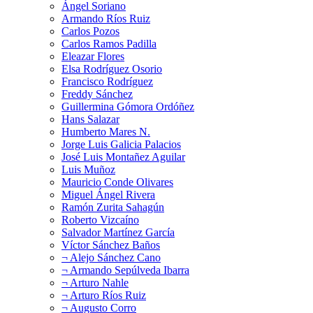
Ángel Soriano
Armando Ríos Ruiz
Carlos Pozos
Carlos Ramos Padilla
Eleazar Flores
Elsa Rodríguez Osorio
Francisco Rodríguez
Freddy Sánchez
Guillermina Gómora Ordóñez
Hans Salazar
Humberto Mares N.
Jorge Luis Galicia Palacios
José Luis Montañez Aguilar
Luis Muñoz
Mauricio Conde Olivares
Miguel Ángel Rivera
Ramón Zurita Sahagún
Roberto Vizcaíno
Salvador Martínez García
Víctor Sánchez Baños
¬ Alejo Sánchez Cano
¬ Armando Sepúlveda Ibarra
¬ Arturo Nahle
¬ Arturo Ríos Ruiz
¬ Augusto Corro