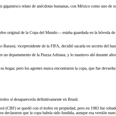
un gigantesco relato de anécdotas humanas, con México como uno de su
eo original de la Copa del Mundo— estaba guardada en la bóveda de un
 Barassi, vicepresidente de la FIFA, decidió sacarla en secreto del banc
 en un departamento de la Piazza Adriana, y lo mantuvo ahí durante años
su hogar, pero los agentes nunca encontraron la copa, que fue devuelta 
rofeo sí desaparecería definitivamente en Brasil.
tbol (CBF) se quedó con el trofeo en propiedad, pero en 1983 fue robado
unos declararon que la copa habría sido fundida, aunque esa versión nu