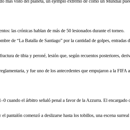
rtido más visto del planeta, un ejemplo extremo de cómo un Mundial pued
ntos: las crónicas hablan de más de 50 lesionados durante el torneo.
el nombre de “La Batalla de Santiago” por la cantidad de golpes, entrada
fractura de tibia y peroné, lesión que, según recuentos posteriores, de
 reglamentaria, y fue uno de los antecedentes que empujaron a la FIFA a 
1–0 cuando el árbitro señaló penal a favor de la Azzurra. El encargado d
ó y el pantalón comenzó a deslizarse hasta los tobillos, una escena surrea