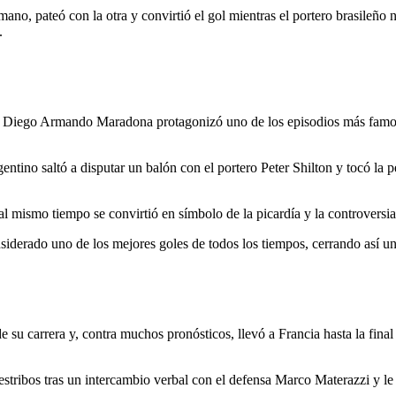
o, pateó con la otra y convirtió el gol mientras el portero brasileño no
.
o, Diego Armando Maradona protagonizó uno de los episodios más famo
gentino saltó a disputar un balón con el portero Peter Shilton y tocó la pe
al mismo tiempo se convirtió en símbolo de la picardía y la controvers
siderado uno de los mejores goles de todos los tiempos, cerrando así un
su carrera y, contra muchos pronósticos, llevó a Francia hasta la final f
 estribos tras un intercambio verbal con el defensa Marco Materazzi y l