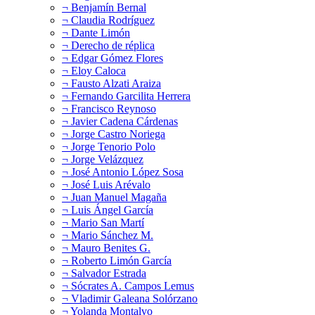
¬ Benjamín Bernal
¬ Claudia Rodríguez
¬ Dante Limón
¬ Derecho de réplica
¬ Edgar Gómez Flores
¬ Eloy Caloca
¬ Fausto Alzati Araiza
¬ Fernando Garcilita Herrera
¬ Francisco Reynoso
¬ Javier Cadena Cárdenas
¬ Jorge Castro Noriega
¬ Jorge Tenorio Polo
¬ Jorge Velázquez
¬ José Antonio López Sosa
¬ José Luis Arévalo
¬ Juan Manuel Magaña
¬ Luis Ángel García
¬ Mario San Martí
¬ Mario Sánchez M.
¬ Mauro Benites G.
¬ Roberto Limón García
¬ Salvador Estrada
¬ Sócrates A. Campos Lemus
¬ Vladimir Galeana Solórzano
¬ Yolanda Montalvo