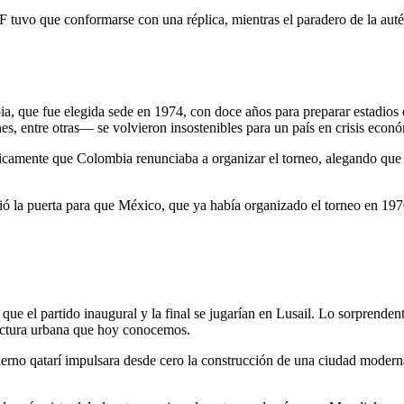
BF tuvo que conformarse con una réplica, mientras el paradero de la auté
 que fue elegida sede en 1974, con doce años para preparar estadios e
es, entre otras— se volvieron insostenibles para un país en crisis econ
camente que Colombia renunciaba a organizar el torneo, alegando que no
rió la puerta para que México, que ya había organizado el torneo en 197
ue el partido inaugural y la final se jugarían en Lusail. Lo sorprenden
tructura urbana que hoy conocemos.
rno qatarí impulsara desde cero la construcción de una ciudad moderna: 