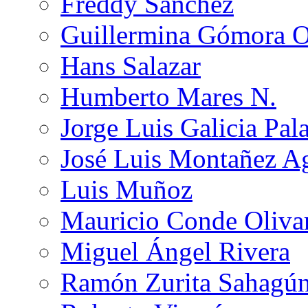
Freddy Sánchez
Guillermina Gómora 
Hans Salazar
Humberto Mares N.
Jorge Luis Galicia Pal
José Luis Montañez Ag
Luis Muñoz
Mauricio Conde Oliva
Miguel Ángel Rivera
Ramón Zurita Sahagú