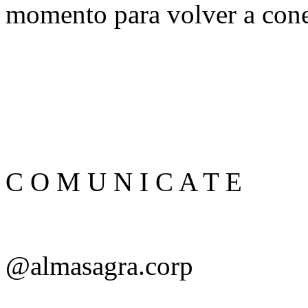
momento para volver a cone
C O M U N I C A T E
@almasagra.corp