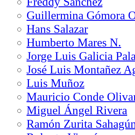
Freddy Sánchez
Guillermina Gómora 
Hans Salazar
Humberto Mares N.
Jorge Luis Galicia Pal
José Luis Montañez Ag
Luis Muñoz
Mauricio Conde Oliva
Miguel Ángel Rivera
Ramón Zurita Sahagú