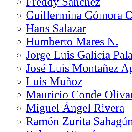
Freddy Sánchez
Guillermina Gómora 
Hans Salazar
Humberto Mares N.
Jorge Luis Galicia Pal
José Luis Montañez Ag
Luis Muñoz
Mauricio Conde Oliva
Miguel Ángel Rivera
Ramón Zurita Sahagú