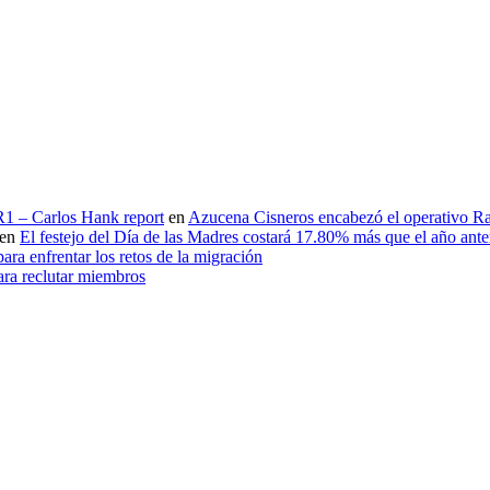
 R1 – Carlos Hank report
en
Azucena Cisneros encabezó el operativo Ras
en
El festejo del Día de las Madres costará 17.80% más que el año an
ara enfrentar los retos de la migración
ara reclutar miembros