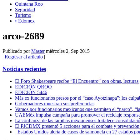
Quintana Roo
Seguridad
Turismo
• Edomex
arco-2689
Publicado por
Master
miércoles 2, Sep 2015
|
Regresar al articulo
|
Noticias recientes
El Foro Shakespeare recibe “El Encuentro” con obras, lecturas
EDICIÓN QROO
EDICIÓN 5446
Más ex funcionarios presos por el “caso Ayotzinapa”; los culpab
Gobernadores muestran sus preferencias
Vamos por funcionarios mexicanos que permiten el “narco”, “
UAEMéx impulsa campaña para promover el reciclaje responsab
La confianza de las familias mexiquenses fortalece consolida
El PJCDMX presentó 5 acciones para el combate y prevención d
Estados Unidos alerta de casos de salmonela en 27 estados po