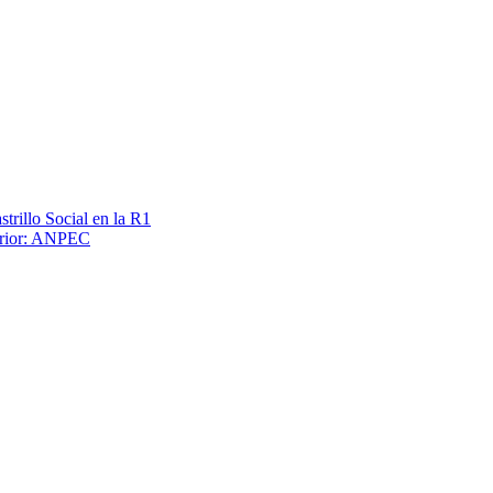
trillo Social en la R1
terior: ANPEC