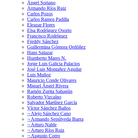
Ángel Soriano
Armando Ríos Ruiz
Carlos Pozos
Carlos Ramos Padilla
Eleazar Flores
Elsa Rodríguez Osorio
Francisco Rodríguez
Freddy Sánchez
Guillermina Gómora Ordóñez
Hans Salazar
Humberto Mares N.
Jorge Luis Galicia Palacios
José Luis Montañez Aguilar
Luis Muñoz
Mauricio Conde Olivares
Miguel Ángel Rivera
Ramón Zurita Sahagún
Roberto Vizcaíno
Salvador Martínez García
Víctor Sánchez Baños
¬ Alejo Sánchez Cano
¬ Armando Sepúlveda Ibarra
¬ Arturo Nahle
¬ Arturo Ríos Ruiz
¬ Augusto Corro