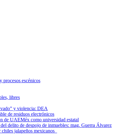
 y procesos escénicos
les, libres
lavado” y violencia: DEA
le de residuos electrónicos
ción de UAEMéx como universidad estatal
el delito de despojo de inmuebles: mag. Guerra Álvarez
r chiles jalapeños mexicanos