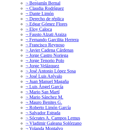
¬ Benjamín Bernal
¬ Claudia Rodríguez
¬ Dante Limón
¬ Derecho de réplica
¬ Edgar Gómez Flores
¬ Eloy Caloca
¬ Fausto Alzati Araiza
¬ Fernando Garcilita Herrera
¬ Francisco Reynoso
¬ Javier Cadena Cárdenas
¬ Jorge Castro Noriega
¬ Jorge Tenorio Polo
¬ Jorge Velázquez
¬ José Antonio López Sosa
¬ José Luis Arévalo
¬ Juan Manuel Magaña
¬ Luis Ángel García
¬ Mario San Martí
¬ Mario Sánchez M.
¬ Mauro Benites G.
¬ Roberto Limón García
¬ Salvador Estrada
¬ Sócrates A. Campos Lemus
¬ Vladimir Galeana Solórzano
¬ Yolanda Montalvo